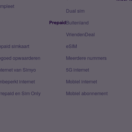
mpleet
Dual sim
Buitenland
Prepaid
VriendenDeal
epaid simkaart
eSIM
tegoed opwaarderen
Meerdere nummers
nternet van Simyo
5G internet
nbeperkt internet
Mobiel internet
Prepaid en Sim Only
Mobiel abonnement