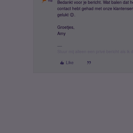
+8
Bedankt voor je bericht. Wat balen dat he
contact hebt gehad met onze klantenservi
gelukt 😊.
Groetjes,
Amy
Stuur mij alleen een privé bericht als i
Like