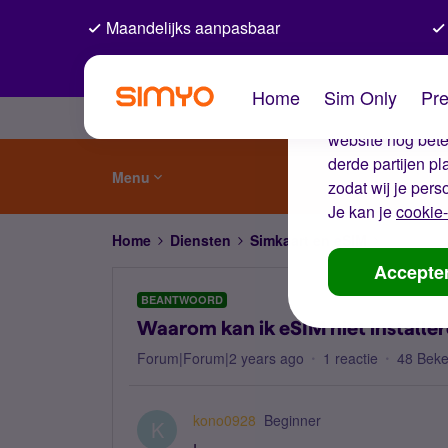
Maandelijks aanpasbaar
De coo
Home
Sim Only
Pre
Wij gebruiken co
website nog beter
derde partijen p
Menu
zodat wij je pers
Je kan je
cookie-
Home
Diensten
Simkaart en eSIM
Waarom ka
Accepte
BEANTWOORD
Waarom kan ik eSIM niet installe
Forum|Forum|2 years ago
1 reactie
48 Bek
kono0928
Beginner
K