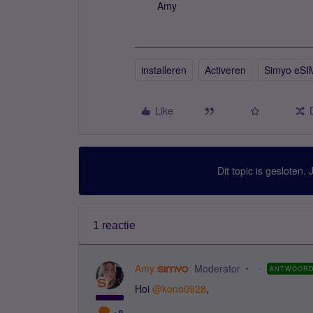
Amy
installeren
Activeren
Simyo eSI
Like
Dit topic is gesloten.
1 reactie
Amy
Moderator
ANTWOOR
Hoi
@kono0928
,