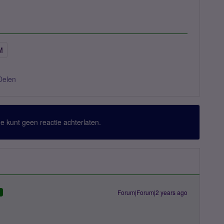
M
Delen
 Je kunt geen reactie achterlaten.
Forum|Forum|2 years ago
D