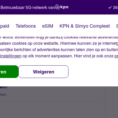
Betrouwbaar 5G-netwerk van
36
kies van Simyo
paid
Telefoons
eSIM
KPN & Simyo Compleet
okies op onze website. Met deze cookies zorgen wij ervoor dat j
 wordt. Bovendien krijg je dankzij cookies relevante advertentie
laatsen cookies op onze website. Hiermee kunnen ze je internet
oonlijke berichten of advertenties kunnen laten zien op en buite
instellingen
op elk moment aanpassen. Hier vind je ook onze
p
n ik eSIM niet installeren?
ren
Weigeren
ren?
eken