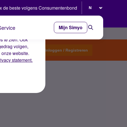
Selecteer taal
x de beste volgens Consumentenbond
Service
Mijn Simyo
e ervaring op de
s te zien. Ook
gedrag volgen,
Start een topic
Inloggen / Registreren
n onze website.
rivacy statement.