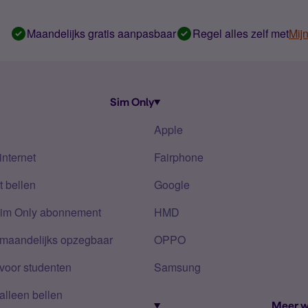
Maandelijks gratis aanpasbaar
Regel alles zelf met
Mij
Sim Only
Apple
internet
Fairphone
 bellen
Google
Sim Only abonnement
HMD
 maandelijks opzegbaar
OPPO
voor studenten
Samsung
alleen bellen
Meer w