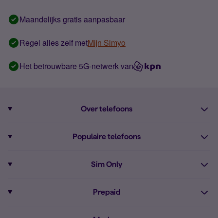
Maandelijks gratis aanpasbaar
Regel alles zelf met
Mijn Simyo
Het betrouwbare 5G-netwerk van
Over telefoons
Abonnement met telefoon
Populaire telefoons
Informatie over telefoons
Pixel 10
Sim Only
Alle telefoons
Pixel 9a
Sim Only
Prepaid
iPhone 16
Sim Only internet
Prepaid
iPhone 16e