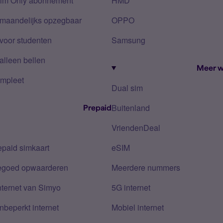
Sim Only abonnement
HMD
 maandelijks opzegbaar
OPPO
voor studenten
Samsung
alleen bellen
Meer w
mpleet
Dual sim
Buitenland
Prepaid
VriendenDeal
epaid simkaart
eSIM
tegoed opwaarderen
Meerdere nummers
nternet van Simyo
5G internet
nbeperkt internet
Mobiel internet