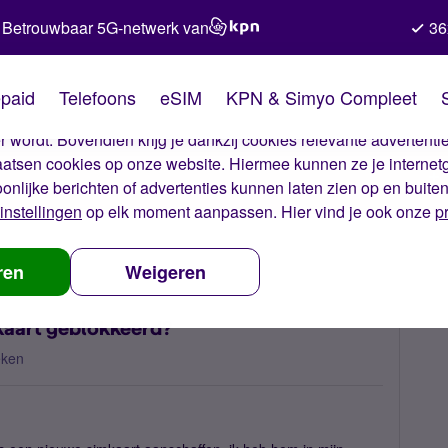
Betrouwbaar 5G-netwerk van
36
kies van Simyo
paid
Telefoons
eSIM
KPN & Simyo Compleet
okies op onze website. Met deze cookies zorgen wij ervoor dat j
 wordt. Bovendien krijg je dankzij cookies relevante advertentie
laatsen cookies op onze website. Hiermee kunnen ze je internet
oonlijke berichten of advertenties kunnen laten zien op en buite
instellingen
op elk moment aanpassen. Hier vind je ook onze
p
s mijn vervangende simkaart geblokkeerd?
ren
Weigeren
kaart geblokkeerd?
eken