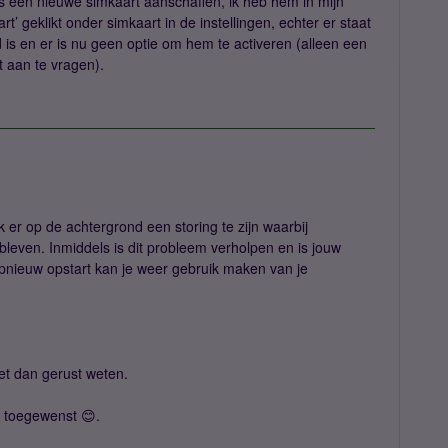
s een nieuwe simkaart aanschaffen, ik heb hem in mijn
’ geklikt onder simkaart in de instellingen, echter er staat
 is en er is nu geen optie om hem te activeren (alleen een
 aan te vragen).
k er op de achtergrond een storing te zijn waarbij
even. Inmiddels is dit probleem verholpen en is jouw
 opnieuw opstart kan je weer gebruik maken van je
et dan gerust weten.
d toegewenst 😊.