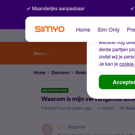
Maandelijks aanpasbaar
De coo
Home
Sim Only
Pre
Wij gebruiken co
website nog beter
derde partijen p
Menu
zodat wij je pers
Je kan je
cookie-
Home
Diensten
Simkaart en eSIM
Waarom i
Accepte
BEANTWOORD
Waarom is mijn vervangende sim
Forum|Forum|2 years ago
1 reactie
58 Bek
A.Z.
Beginner
A