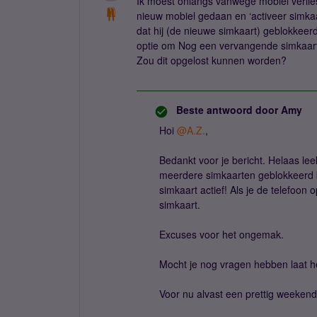
Ik moest onlangs vanwege mobiel verlie
nieuw mobiel gedaan en ‘activeer simkaart
dat hij (de nieuwe simkaart) geblokkeerd
optie om Nog een vervangende simkaart
Zou dit opgelost kunnen worden?
Beste antwoord door
Amy
Hoi
@A.Z.
,
Bedankt voor je bericht. Helaas lee
meerdere simkaarten geblokkeerd bl
simkaart actief! Als je de telefoon
simkaart.
Excuses voor het ongemak.
Mocht je nog vragen hebben laat h
Voor nu alvast een prettig weeken