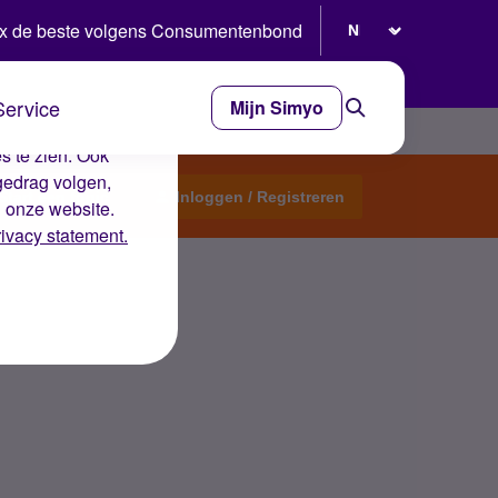
Selecteer taal
x de beste volgens Consumentenbond
Service
Mijn Simyo
e ervaring op de
s te zien. Ook
gedrag volgen,
Start een topic
Inloggen / Registreren
n onze website.
rivacy statement.