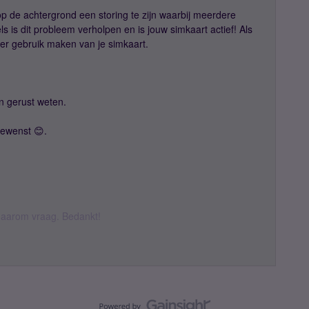
op de achtergrond een storing te zijn waarbij meerdere
 is dit probleem verholpen en is jouw simkaart actief! Als
eer gebruik maken van je simkaart.
n gerust weten.
gewenst 😊.
k daarom vraag. Bedankt!