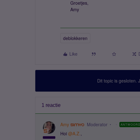
Groetjes,
Amy
deblokkeren
Like
Dit topic is gesloten.
1 reactie
Amy
Moderator
ANTWOOR
Hoi
@A.Z.
,