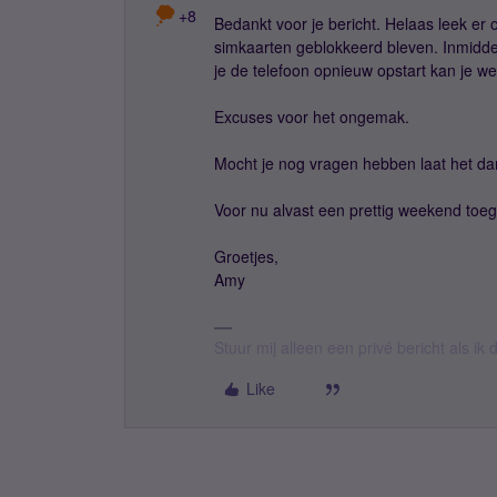
+8
Bedankt voor je bericht. Helaas leek er 
simkaarten geblokkeerd bleven. Inmiddels
je de telefoon opnieuw opstart kan je w
Excuses voor het ongemak.
Mocht je nog vragen hebben laat het da
Voor nu alvast een prettig weekend toe
Groetjes,
Amy
Stuur mij alleen een privé bericht als i
Like