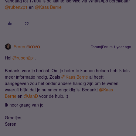
Vandaag tot 17u00 is de klantenservice via WhatsApp bereikbaar ​
@ruben2p1
en ​
@Kaas Berrie
Seren
Forum|Forum|1 year ago
Hoi ​
@ruben2p1
,
Bedankt voor je bericht. Om je beter te kunnen helpen heb ik iets
meer informatie nodig. Zoals ​
@Kaas Berrie
al heeft
aangegeven zou het onder andere handig zijn om te weten
waaruit blijkt dat je nummer ongeldig is. Bedankt ​
@Kaas
Berrie
en ​
@JanD
voor de hulp. :)
Ik hoor graag van je.
Groetjes,
Seren