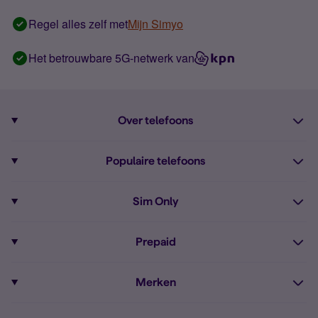
Regel alles zelf met
Mijn Simyo
Het betrouwbare 5G-netwerk van
Over telefoons
Abonnement met telefoon
Populaire telefoons
Informatie over telefoons
Pixel 10
Sim Only
Alle telefoons
Pixel 9a
Sim Only
Prepaid
iPhone 16
Sim Only internet
Prepaid
iPhone 16e
Merken
Onbeperkt bellen
Bestel Prepaid simkaart
iPhone 15
Apple
Zakelijk Sim Only abonnement