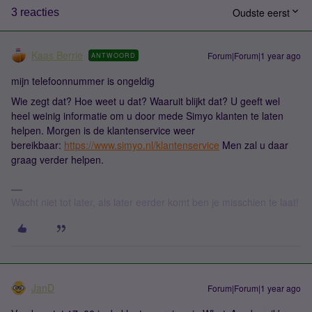
Oudste eerst
3 reacties
Kaas Berrie
Forum|Forum|1 year ago
ANTWOORD
mijn telefoonnummer is ongeldig
Wie zegt dat? Hoe weet u dat? Waaruit blijkt dat? U geeft wel
heel weinig informatie om u door mede Simyo klanten te laten
helpen. Morgen is de klantenservice weer
bereikbaar:
https://www.simyo.nl/klantenservice
Men zal u daar
graag verder helpen.
Wacht niet tot later, als later eerder komt ben je misschien te laat!
JanD
Forum|Forum|1 year ago