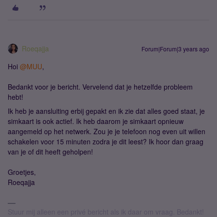
Roeqajja
Forum|Forum|3 years ago
Hoi
@MUU
,
Bedankt voor je bericht. Vervelend dat je hetzelfde probleem
hebt!
Ik heb je aansluiting erbij gepakt en ik zie dat alles goed staat, je
simkaart is ook actief. Ik heb daarom je simkaart opnieuw
aangemeld op het netwerk. Zou je je telefoon nog even uit willen
schakelen voor 15 minuten zodra je dit leest? Ik hoor dan graag
van je of dit heeft geholpen!
Groetjes,
Roeqajja
Stuur mij alleen een privé bericht als ik daar om vraag. Bedankt!