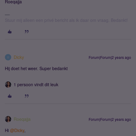
Roeqajja
Stuur mij alleen een privé bericht als ik daar om vraag. Bedankt!
Dicky
Forum|Forum|2 years ago
D
Hij doet het weer. Super bedankt
1 persoon vindt dit leuk
Roeqajja
Forum|Forum|2 years ago
Hi
@Dicky
,