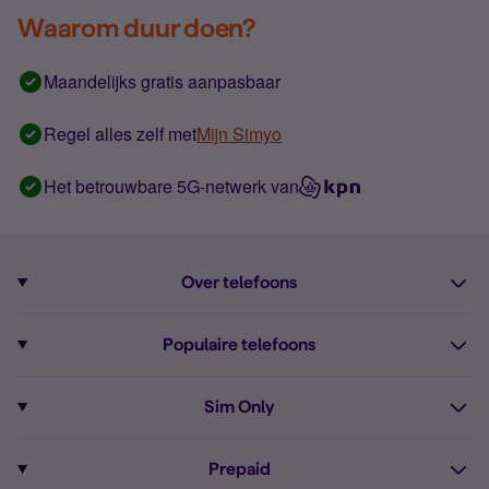
Waarom duur doen?
Maandelijks gratis aanpasbaar
Regel alles zelf met
Mijn Simyo
Het betrouwbare 5G-netwerk van
Over telefoons
Abonnement met telefoon
Populaire telefoons
Informatie over telefoons
Pixel 10
Sim Only
Alle telefoons
Pixel 9a
Sim Only
Prepaid
iPhone 16