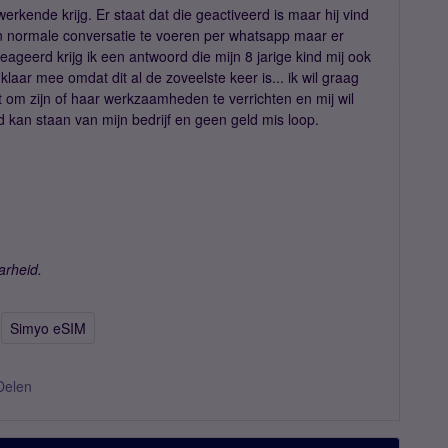
werkende krijg. Er staat dat die geactiveerd is maar hij vind
n normale conversatie te voeren per whatsapp maar er
ageerd krijg ik een antwoord die mijn 8 jarige kind mij ook
laar mee omdat dit al de zoveelste keer is... ik wil graag
t om zijn of haar werkzaamheden te verrichten en mij wil
d kan staan van mijn bedrijf en geen geld mis loop.
arheid.
Simyo eSIM
Delen