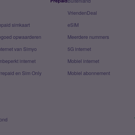
Buitenland
Prepaid
VriendenDeal
epaid simkaart
eSIM
tegoed opwaarderen
Meerdere nummers
nternet van Simyo
5G internet
nbeperkt internet
Mobiel internet
Prepaid en Sim Only
Mobiel abonnement
bond