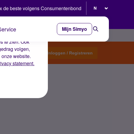
Selecteer taal
x de beste volgens Consumentenbond
Service
Mijn Simyo
e ervaring op de
s te zien. Ook
gedrag volgen,
Start een topic
Inloggen / Registreren
n onze website.
rivacy statement.