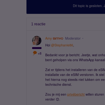
Dit topic is gesloten.
1 reactie
Amy
Moderator
Hoi
@Stephanie86
,
+8
Bedankt voor je bericht. Jeetje, wat onha
bent geholpen via ons WhatsApp kanaal
Zat er tijdens het installeren van de eSI
installatie van de eSIM verstoren. Ik 
het hierna nog steeds niet lukken om een
technische dienst.
Zou je mij een
privébericht
willen sturen
verder 😊.