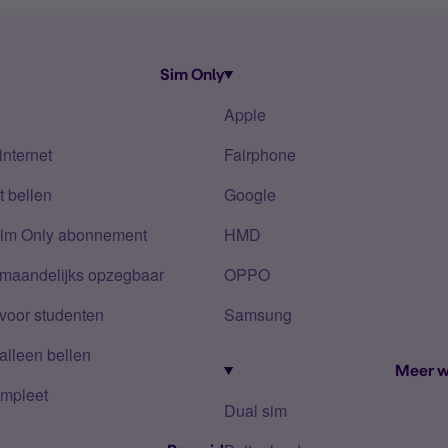
Sim Only
Apple
internet
Fairphone
 bellen
Google
Sim Only abonnement
HMD
 maandelijks opzegbaar
OPPO
voor studenten
Samsung
alleen bellen
Meer w
mpleet
Dual sim