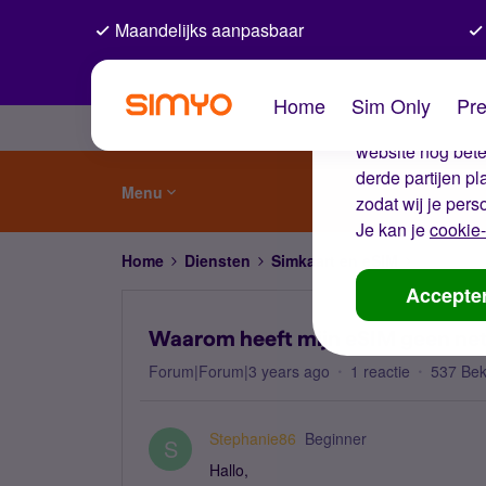
Maandelijks aanpasbaar
De coo
Home
Sim Only
Pre
Wij gebruiken co
website nog beter
derde partijen p
Menu
zodat wij je pers
Je kan je
cookie-
Home
Diensten
Simkaart en eSIM
Waarom h
Accepte
Waarom heeft mijn eSIM geen ne
Forum|Forum|3 years ago
1 reactie
537 Be
Stephanie86
Beginner
S
Hallo,