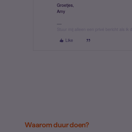
Groetjes,
Amy
Stuur mij alleen een privé bericht als i
Like
Waarom duur doen?