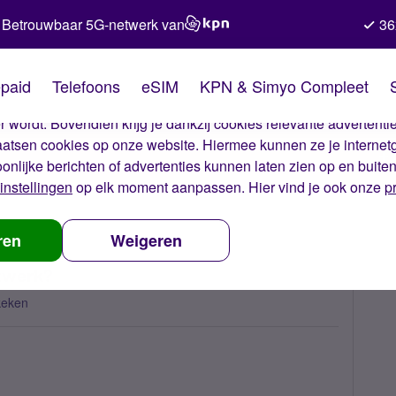
Betrouwbaar 5G-netwerk van
36
kies van Simyo
paid
Telefoons
eSIM
KPN & Simyo Compleet
okies op onze website. Met deze cookies zorgen wij ervoor dat j
 wordt. Bovendien krijg je dankzij cookies relevante advertentie
laatsen cookies op onze website. Hiermee kunnen ze je internet
oonlijke berichten of advertenties kunnen laten zien op en buite
instellingen
op elk moment aanpassen. Hier vind je ook onze
p
eeft mijn eSIM geen netwerk?
ren
Weigeren
twerk?
keken