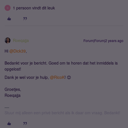
1 persoon vindt dit leuk
D
Roeqajja
Forum|Forum|2 years ago
Hi
@Dick39
,
Bedankt voor je bericht. Goed om te horen dat het inmiddels is
opgelost!
Dank je wel voor je hulp,
@RicoK
! 😊
Groetjes,
Roeqajja
Stuur mij alleen een privé bericht als ik daar om vraag. Bedankt!