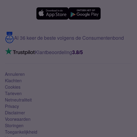
Forum
OPPO
Simyo Compleet
eSIM
Samsung A56
Over Simyo
Samsung
Meerdere nummers
Samsung S25 FE
Blog
5G internet
Contact
Al 36 keer de beste volgens de Consumentenbond
Mobiel internet
VoLTE 4G bellen
Klantbeoordeling
3.8/5
Mobiel abonnement
Simkaart
Annuleren
Klachten
Cookies
Tarieven
Netneutraliteit
Privacy
Disclaimer
Voorwaarden
Storingen
Toegankelijkheid