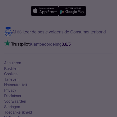
Forum
OPPO
Simyo Compleet
eSIM
Samsung A56
Over Simyo
Samsung
Meerdere nummers
Samsung S25 FE
Blog
5G internet
Contact
Al 36 keer de beste volgens de Consumentenbond
Mobiel internet
VoLTE 4G bellen
Klantbeoordeling
3.8/5
Mobiel abonnement
Simkaart
Annuleren
Klachten
Cookies
Tarieven
Netneutraliteit
Privacy
Disclaimer
Voorwaarden
Storingen
Toegankelijkheid