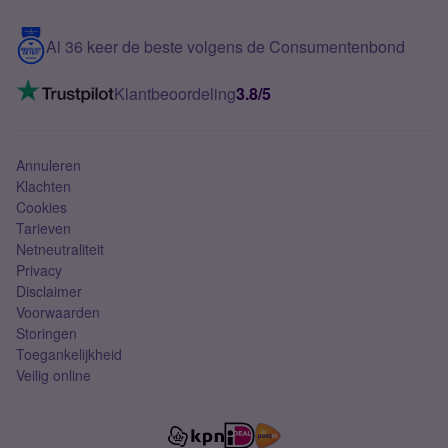
Samsung S25 FE
Blog
5G internet
Contact
Al 36 keer de beste volgens de Consumentenbond
Mobiel internet
VoLTE 4G bellen
Klantbeoordeling
3.8/5
Mobiel abonnement
Simkaart
Annuleren
Klachten
Cookies
Tarieven
Netneutraliteit
Privacy
Disclaimer
Voorwaarden
Storingen
Toegankelijkheid
Veilig online