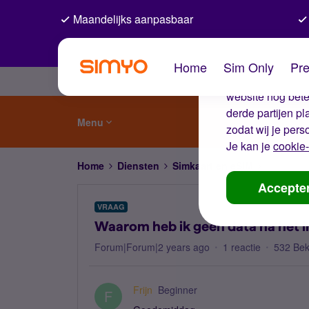
Maandelijks aanpasbaar
De coo
Home
Sim Only
Pre
Wij gebruiken co
website nog beter
derde partijen p
Menu
zodat wij je pers
Je kan je
cookie-
Home
Diensten
Simkaart en eSIM
Waarom he
Accepte
VRAAG
Waarom heb ik geen data na het i
Forum|Forum|2 years ago
1 reactie
532 Be
Frijn
Beginner
F