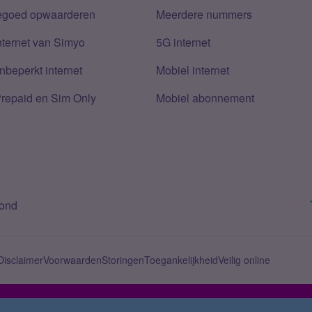
tegoed opwaarderen
Meerdere nummers
nternet van Simyo
5G internet
nbeperkt internet
Mobiel internet
Prepaid en Sim Only
Mobiel abonnement
bond
Disclaimer
Voorwaarden
Storingen
Toegankelijkheid
Veilig online