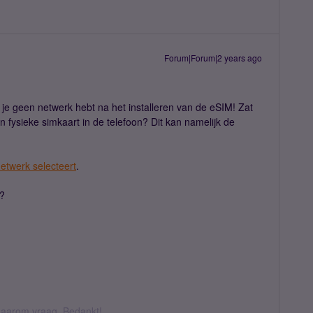
Forum|Forum|2 years ago
 je geen netwerk hebt na het installeren van de eSIM! Zat
en fysieke simkaart in de telefoon? Dit kan namelijk de
etwerk selecteert
.
t?
k daarom vraag. Bedankt!