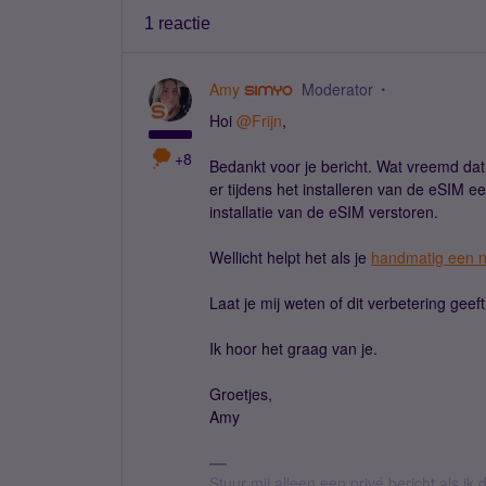
1 reactie
Amy
Moderator
Hoi
@Frijn
,
+8
Bedankt voor je bericht. Wat vreemd dat
er tijdens het installeren van de eSIM e
installatie van de eSIM verstoren.
Wellicht helpt het als je
handmatig een n
Laat je mij weten of dit verbetering geef
Ik hoor het graag van je.
Groetjes,
Amy
Stuur mij alleen een privé bericht als i