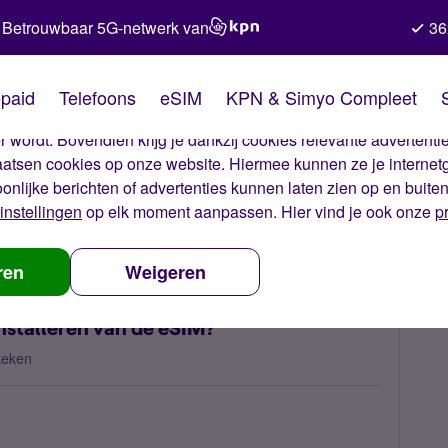
Betrouwbaar 5G-netwerk van
36
kies van Simyo
paid
Telefoons
eSIM
KPN & Simyo Compleet
okies op onze website. Met deze cookies zorgen wij ervoor dat j
 wordt. Bovendien krijg je dankzij cookies relevante advertentie
laatsen cookies op onze website. Hiermee kunnen ze je internet
oonlijke berichten of advertenties kunnen laten zien op en buite
instellingen
op elk moment aanpassen. Hier vind je ook onze
p
b ik geen data na het installeren van de eSIM?
ren
Weigeren
nstalleren van de eSIM?
keken