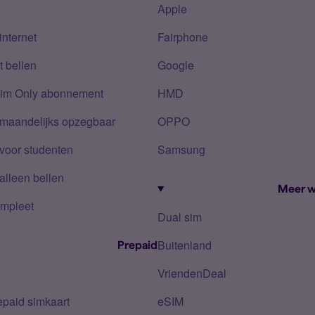
Apple
internet
Fairphone
 bellen
Google
Sim Only abonnement
HMD
 maandelijks opzegbaar
OPPO
voor studenten
Samsung
alleen bellen
Meer w
mpleet
Dual sim
Buitenland
Prepaid
VriendenDeal
epaid simkaart
eSIM