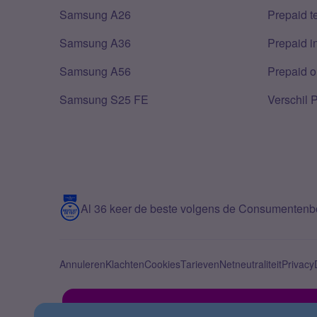
Samsung A26
Prepaid 
Samsung A36
Prepaid i
Samsung A56
Prepaid o
Samsung S25 FE
Verschil 
Al 36 keer de beste volgens de Consumenten
Annuleren
Klachten
Cookies
Tarieven
Netneutraliteit
Privacy