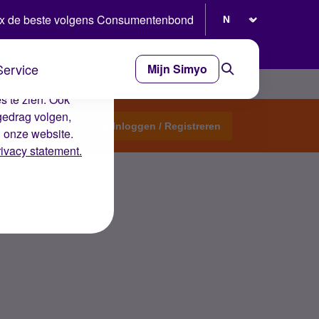
Selecteer taal
x de beste volgens Consumentenbond
Service
Mijn Simyo
e ervaring op de
s te zien. Ook
gedrag volgen,
Start een topic
Inloggen / Registreren
n onze website.
rivacy statement.