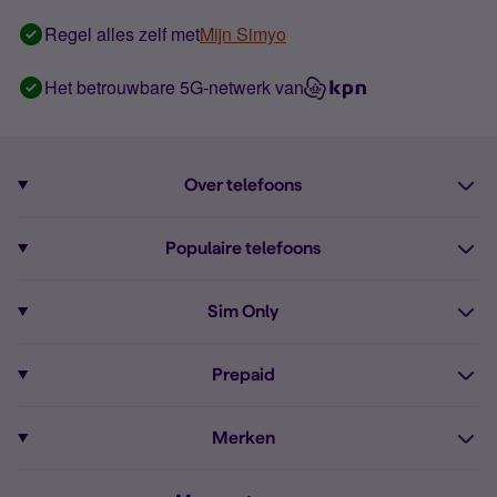
Regel alles zelf met
Mijn Simyo
Het betrouwbare 5G-netwerk van
Over telefoons
Abonnement met telefoon
Populaire telefoons
Informatie over telefoons
Pixel 10
Sim Only
Alle telefoons
Pixel 9a
Sim Only
Prepaid
iPhone 16
Sim Only internet
Prepaid
iPhone 16e
Merken
Onbeperkt bellen
Bestel Prepaid simkaart
iPhone 15
Apple
Zakelijk Sim Only abonnement