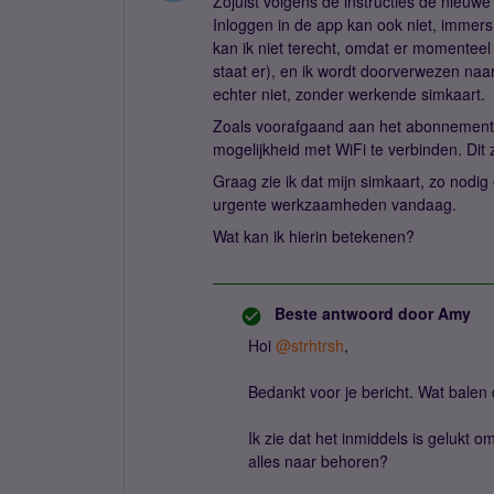
Zojuist volgens de instructies de nieuwe
Inloggen in de app kan ook niet, immers 
kan ik niet terecht, omdat er momenteel
staat er), en ik wordt doorverwezen naar
echter niet, zonder werkende simkaart.
Zoals voorafgaand aan het abonnement r
mogelijkheid met WiFi te verbinden. Dit
Graag zie ik dat mijn simkaart, zo nodig
urgente werkzaamheden vandaag.
Wat kan ik hierin betekenen?
Beste antwoord door
Amy
Hoi ​
@strhtrsh
,
Bedankt voor je bericht. Wat balen 
Ik zie dat het inmiddels is gelukt om
alles naar behoren?