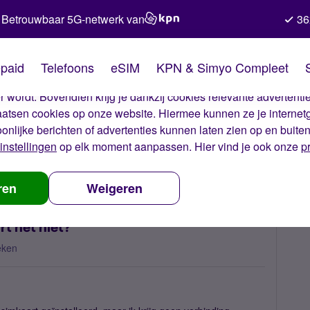
Betrouwbaar 5G-netwerk van
36
kies van Simyo
paid
Telefoons
eSIM
KPN & Simyo Compleet
okies op onze website. Met deze cookies zorgen wij ervoor dat j
 wordt. Bovendien krijg je dankzij cookies relevante advertentie
laatsen cookies op onze website. Hiermee kunnen ze je internet
oonlijke berichten of advertenties kunnen laten zien op en buite
instellingen
op elk moment aanpassen. Hier vind je ook onze
p
et mijn nieuwe simkaart het niet?
ren
Weigeren
t het niet?
eken