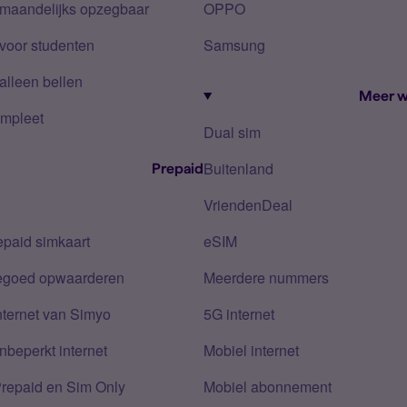
 maandelijks opzegbaar
OPPO
voor studenten
Samsung
alleen bellen
Meer w
mpleet
Dual sim
Buitenland
Prepaid
VriendenDeal
epaid simkaart
eSIM
tegoed opwaarderen
Meerdere nummers
nternet van Simyo
5G internet
nbeperkt internet
Mobiel internet
Prepaid en Sim Only
Mobiel abonnement