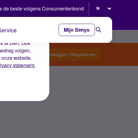
Selecteer taal
x de beste volgens Consumentenbond
Service
Mijn Simyo
e ervaring op de
s te zien. Ook
gedrag volgen,
Start een topic
Inloggen / Registreren
n onze website.
rivacy statement.