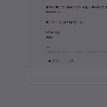
Ik zie dat het inmiddels is gelukt om de s
behoren?
Ik hoor het graag van je.
Groetjes,
Amy
Stuur mij alleen een privé bericht als i
Like