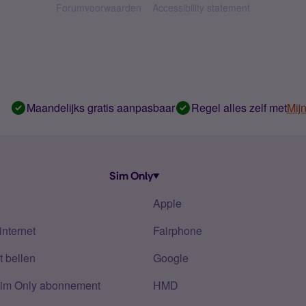
Forumvoorwaarden
Accessibility statement
Maandelijks gratis aanpasbaar
Regel alles zelf met
Mij
Sim Only
Apple
internet
Fairphone
 bellen
Google
Sim Only abonnement
HMD