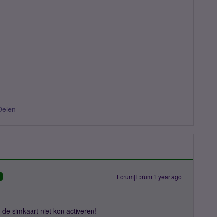
Delen
Forum|Forum|1 year ago
D
e de simkaart niet kon activeren!