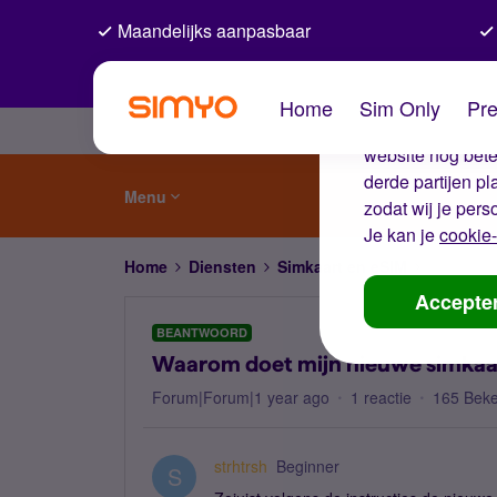
Maandelijks aanpasbaar
De coo
Home
Sim Only
Pre
Wij gebruiken co
website nog beter
derde partijen p
Menu
zodat wij je pers
Je kan je
cookie-
Home
Diensten
Simkaart en eSIM
Waarom do
Accepte
BEANTWOORD
Waarom doet mijn nieuwe simkaar
Forum|Forum|1 year ago
1 reactie
165 Bek
strhtrsh
Beginner
S