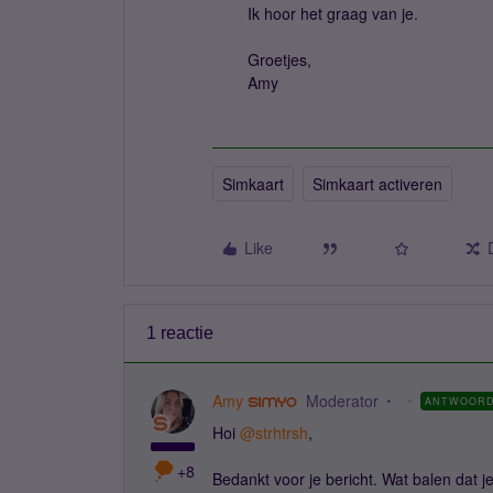
Ik hoor het graag van je.
Groetjes,
Amy
Simkaart
Simkaart activeren
Like
1 reactie
Amy
Moderator
ANTWOOR
Hoi ​
@strhtrsh
,
+8
Bedankt voor je bericht. Wat balen dat j