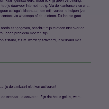
 simkaart geïnstalleerd, maar ik krijg geen verbinding.
heb je daarvoor internet nodig. Via de klantenservice chat
 geen collega's klaarstaan om mijn verder te helpen (zo
 contact via whatsapp of de telefoon. Dit laatste gaat
eeds aangegeven, beschikt mijn telefoon niet over de
 zou geen probleem moeten zijn.
 op afstand, z.s.m. wordt geactiveerd, in verband met
dat je de simkaart niet kon activeren!
 de simkaart te activeren. Fijn dat het is gelukt, werkt