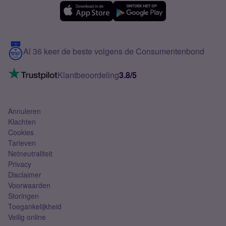
eSIM
Samsung A56
Over Simyo
Samsung
Meerdere nummers
Samsung S25 FE
Blog
5G internet
Contact
Al 36 keer de beste volgens de Consumentenbond
Mobiel internet
VoLTE 4G bellen
Klantbeoordeling
3.8/5
Mobiel abonnement
Simkaart
Annuleren
Klachten
Cookies
Tarieven
Netneutraliteit
Privacy
Disclaimer
Voorwaarden
Storingen
Toegankelijkheid
Veilig online