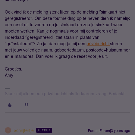
Ook vind ik de melding sterk lijken op de melding '’simkaart niet
geregistreerd''. Om deze foutmelding op te heven dien ik namelijk
een reset uit te voeren op je simkaart en zou je simkaart weer
moeten werken. Kan je nogmaals voor mij controleren of je
inderdaad '’geregistreerd'’ ziet staan in plaats van
'’geïnstalleerd'’? Zo ja, dan mag je mij een
privébericht
sturen
met jouw volledige naam, geboortedatum, postcode+huisnummer
en e-mailadres. Dan voer ik graag de reset voor je uit.
Groetjes,
Amy
Stuur mij alleen een privé bericht als ik daarom vraag. Bedankt!
Schrijfertje
Forum|Forum|3 years ago
AUTEUR
S