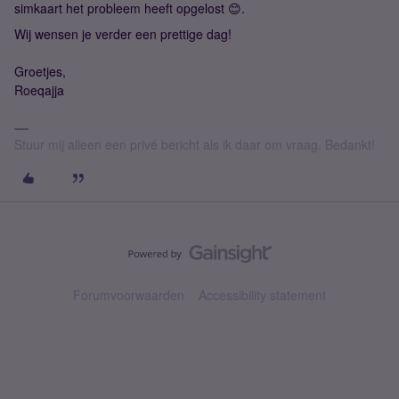
simkaart het probleem heeft opgelost 😊.
Wij wensen je verder een prettige dag!
Groetjes,
Roeqajja
Stuur mij alleen een privé bericht als ik daar om vraag. Bedankt!
Forumvoorwaarden
Accessibility statement