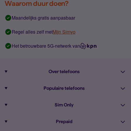
Waarom duur doen?
Maandelijks gratis aanpasbaar
Regel alles zelf met
Mijn Simyo
Het betrouwbare 5G-netwerk van
Over telefoons
Abonnement met telefoon
Populaire telefoons
Informatie over telefoons
Pixel 10
Sim Only
Alle telefoons
Pixel 9a
Sim Only
Prepaid
iPhone 16
Sim Only internet