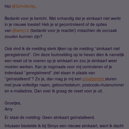
Hoi
@Schrijfertje
,
Bedankt voor je bericht. Wat onhandig dat je simkaart niet werkt
in je nieuwe toestel! Heb je al gecontroleerd of de opties
van
@wimj12
(bedankt voor je reactie!) misschien de oorzaak
zouden kunnen zijn?
Ook vind ik de melding sterk lijken op de melding '’simkaart niet
geregistreerd''. Om deze foutmelding op te heven dien ik namelijk
een reset uit te voeren op je simkaart en zou je simkaart weer
moeten werken. Kan je nogmaals voor mij controleren of je
inderdaad '’geregistreerd'’ ziet staan in plaats van
'’geïnstalleerd'’? Zo ja, dan mag je mij een
privébericht
sturen
met jouw volledige naam, geboortedatum, postcode+huisnummer
en e-mailadres. Dan voer ik graag de reset voor je uit.
Groetjes,
Amy
Er staat de melding: Geen simkaart geïnstalleerd.
Intussen bestelde ik bij Simyo een nieuwe simkaart, want ik dacht