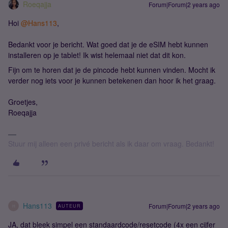
Roeqajja
Forum|Forum|2 years ago
Hoi
@Hans113
,
Bedankt voor je bericht. Wat goed dat je de eSIM hebt kunnen
installeren op je tablet! Ik wist helemaal niet dat dit kon.
Fijn om te horen dat je de pincode hebt kunnen vinden. Mocht ik
verder nog iets voor je kunnen betekenen dan hoor ik het graag.
Groetjes,
Roeqajja
Stuur mij alleen een privé bericht als ik daar om vraag. Bedankt!
Hans113
Forum|Forum|2 years ago
AUTEUR
H
JA, dat bleek simpel een standaardcode/resetcode (4x een cijfer