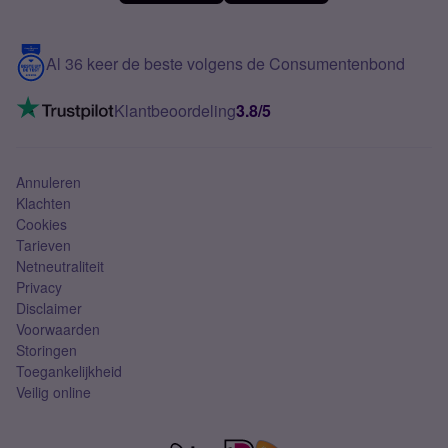
Meerdere nummers
Samsung S25 FE
Blog
5G internet
Contact
Al 36 keer de beste volgens de Consumentenbond
Mobiel internet
VoLTE 4G bellen
Klantbeoordeling
3.8/5
Mobiel abonnement
Simkaart
Annuleren
Klachten
Cookies
Tarieven
Netneutraliteit
Privacy
Disclaimer
Voorwaarden
Storingen
Toegankelijkheid
Veilig online