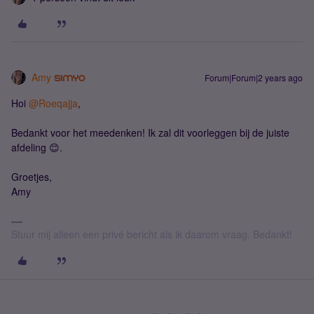
Amy
Forum|Forum|2 years ago
Hoi
@Roeqajja
,
Bedankt voor het meedenken! Ik zal dit voorleggen bij de juiste
afdeling 😊.
Groetjes,
Amy
Stuur mij alleen een privé bericht als ik daarom vraag. Bedankt!