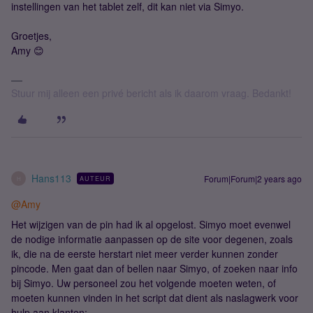
instellingen van het tablet zelf, dit kan niet via Simyo.
Groetjes,
Amy 😊
Stuur mij alleen een privé bericht als ik daarom vraag. Bedankt!
Hans113
Forum|Forum|2 years ago
AUTEUR
H
@Amy
Het wijzigen van de pin had ik al opgelost. Simyo moet evenwel
de nodige informatie aanpassen op de site voor degenen, zoals
ik, die na de eerste herstart niet meer verder kunnen zonder
pincode. Men gaat dan of bellen naar Simyo, of zoeken naar info
bij Simyo. Uw personeel zou het volgende moeten weten, of
moeten kunnen vinden in het script dat dient als naslagwerk voor
hulp aan klanten: