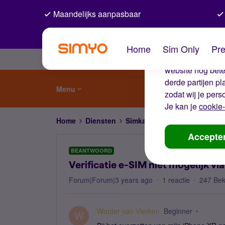
Maandelijks aanpasbaar
De coo
Home
Sim Only
Pre
Wij gebruiken co
website nog beter
derde partijen p
Menu
zodat wij je pers
Je kan je
cookie-
Home
Diensten
Simkaart en eSIM
Verificat
Accepte
BEANTWOORD
Verificatie e-SIM niet mogelijk v
Forum|Forum|3 years ago
1 reactie
247 Be
Wouter van Vlerken
Beginner
W