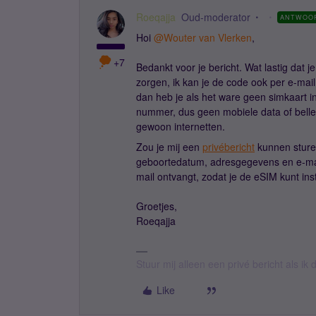
Roeqajja
Oud-moderator
ANTWOO
Hoi
@Wouter van Vlerken
,
+7
Bedankt voor je bericht. Wat lastig dat 
zorgen, ik kan je de code ook per e-mail
dan heb je als het ware geen simkaart i
nummer, dus geen mobiele data of bellen
gewoon internetten.
Zou je mij een
privébericht
kunnen sture
geboortedatum, adresgegevens en e-mail
mail ontvangt, zodat je de eSIM kunt ins
Groetjes,
Roeqajja
Stuur mij alleen een privé bericht als i
Like