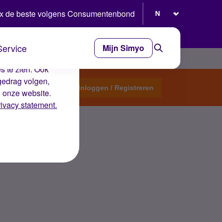
Selecteer taal
x de beste volgens Consumentenbond
Service
Mijn Simyo
e ervaring op de
s te zien. Ook
gedrag volgen,
Start een topic
Inloggen / Registreren
n onze website.
rivacy statement.