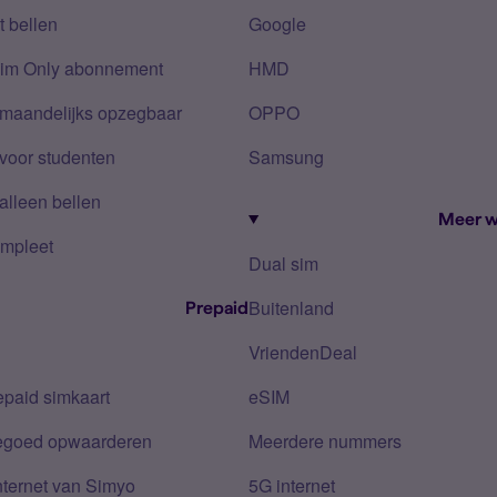
 bellen
Google
Sim Only abonnement
HMD
 maandelijks opzegbaar
OPPO
voor studenten
Samsung
alleen bellen
Meer w
mpleet
Dual sim
Buitenland
Prepaid
VriendenDeal
epaid simkaart
eSIM
tegoed opwaarderen
Meerdere nummers
nternet van Simyo
5G internet