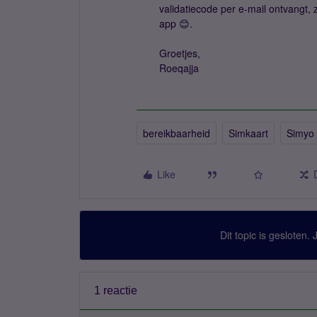
validatiecode per e-mail ontvangt, 
app 😊.
Groetjes,
Roeqajja
bereikbaarheid
Simkaart
Simyo
Like
Dit topic is gesloten.
1 reactie