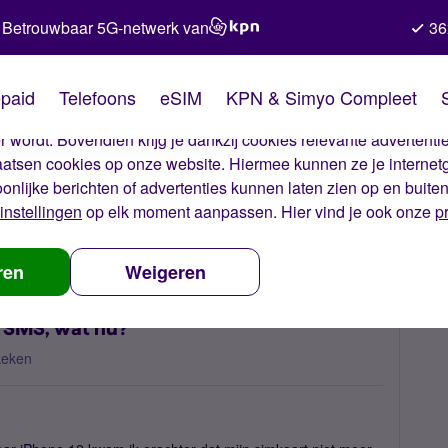
Betrouwbaar 5G-netwerk van
36
kies van Simyo
paid
Telefoons
eSIM
KPN & Simyo Compleet
okies op onze website. Met deze cookies zorgen wij ervoor dat j
 wordt. Bovendien krijg je dankzij cookies relevante advertentie
laatsen cookies op onze website. Hiermee kunnen ze je internet
oonlijke berichten of advertenties kunnen laten zien op en buite
instellingen
op elk moment aanpassen. Hier vind je ook onze
p
ie e-SIM niet mogelijk via SMS, wat nu?
ren
Weigeren
ia SMS, wat nu?
keken