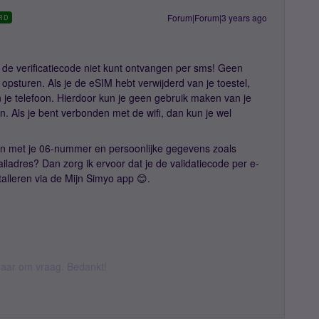
Forum|Forum|3 years ago
RD
je de verificatiecode niet kunt ontvangen per sms! Geen
 opsturen. Als je de eSIM hebt verwijderd van je toestel,
n je telefoon. Hierdoor kun je geen gebruik maken van je
. Als je bent verbonden met de wifi, dan kun je wel
n met je 06-nummer en persoonlijke gegevens zoals
adres? Dan zorg ik ervoor dat je de validatiecode per e-
talleren via de Mijn Simyo app 😊.
k daar om vraag. Bedankt!