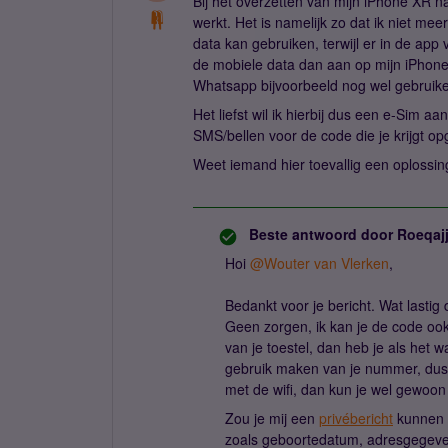
Bij het overzetten van mijn iPhone XR n
werkt. Het is namelijk zo dat ik niet m
data kan gebruiken, terwijl er in de app v
de mobiele data dan aan op mijn iPhone,
Whatsapp bijvoorbeeld nog wel gebruike
Het liefst wil ik hierbij dus een e-Sim 
SMS/bellen voor de code die je krijgt op
Weet iemand hier toevallig een oplossin
Beste antwoord door
Roeqaj
Hoi
@Wouter van Vlerken
,
Bedankt voor je bericht. Wat lastig 
Geen zorgen, ik kan je de code ook
van je toestel, dan heb je als het 
gebruik maken van je nummer, dus 
met de wifi, dan kun je wel gewoon
Zou je mij een
privébericht
kunnen 
zoals geboortedatum, adresgegeven