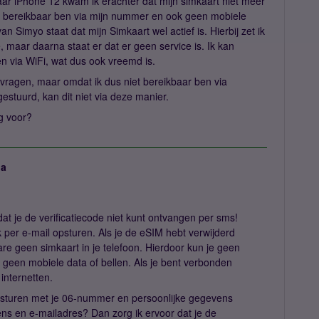
aar iPhone 12 kwam ik erachter dat mijn simkaart niet meer
eer bereikbaar ben via mijn nummer en ook geen mobiele
an Simyo staat dat mijn Simkaart wel actief is. Hierbij zet ik
 maar daarna staat er dat er geen service is. Ik kan
n via WiFi, wat dus ook vreemd is.
aanvragen, maar omdat ik dus niet bereikbaar ben via
gestuurd, kan dit niet via deze manier.
g voor?
ja
dat je de verificatiecode niet kunt ontvangen per sms!
 per e-mail opsturen. Als je de eSIM hebt verwijderd
ware geen simkaart in je telefoon. Hierdoor kun je geen
geen mobiele data of bellen. Als je bent verbonden
 internetten.
sturen met je 06-nummer en persoonlijke gegevens
s en e-mailadres? Dan zorg ik ervoor dat je de