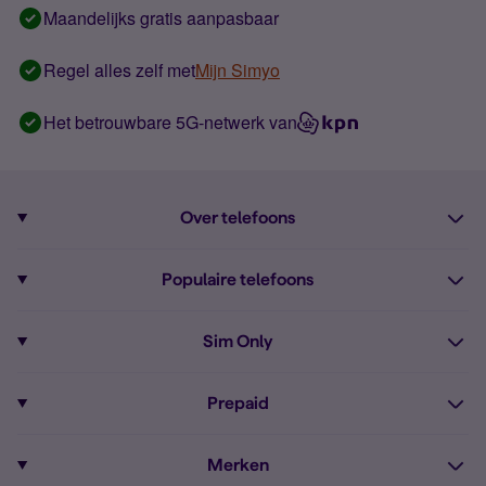
Maandelijks gratis aanpasbaar
Regel alles zelf met
Mijn Simyo
Het betrouwbare 5G-netwerk van
Over telefoons
Abonnement met telefoon
Populaire telefoons
Informatie over telefoons
Pixel 10
Sim Only
Alle telefoons
Pixel 9a
Sim Only
Prepaid
iPhone 16
Sim Only internet
Prepaid
iPhone 16e
Merken
Onbeperkt bellen