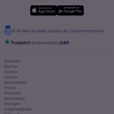
OPPO
Simyo Compleet
eSIM
Samsung A56
Over Simyo
Samsung
Meerdere nummers
Samsung S25 FE
Blog
5G internet
Contact
Al 36 keer de beste volgens de Consumentenbond
Mobiel internet
VoLTE 4G bellen
Klantbeoordeling
3.8/5
Mobiel abonnement
Simkaart
Annuleren
Klachten
Cookies
Tarieven
Netneutraliteit
Privacy
Disclaimer
Voorwaarden
Storingen
Toegankelijkheid