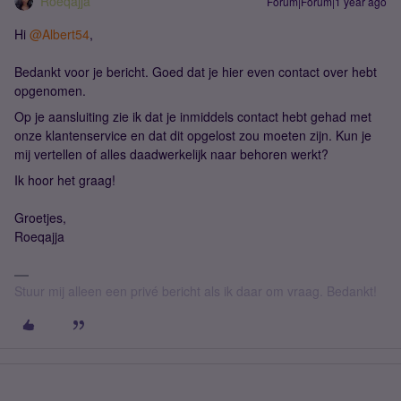
Roeqajja
Forum|Forum|1 year ago
Hi ​
@Albert54
,
Bedankt voor je bericht. Goed dat je hier even contact over hebt
opgenomen.
Op je aansluiting zie ik dat je inmiddels contact hebt gehad met
onze klantenservice en dat dit opgelost zou moeten zijn. Kun je
mij vertellen of alles daadwerkelijk naar behoren werkt?
Ik hoor het graag!
Groetjes,
Roeqajja
Stuur mij alleen een privé bericht als ik daar om vraag. Bedankt!