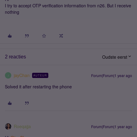
I try to accept OTP verification information from n26. But I receive
nothing
Oudste eerst
2 reacties
jayChan
Forum|Forum|1 year ago
AUTEUR
J
Solved it after restarting the phone
Roeqajja
Forum|Forum|1 year ago