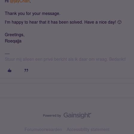
Hi
@jayChan
,
Thank you for your message.
I'm happy to hear that it has been solved. Have a nice day! 🙂
Greetings,
Roeqajja
Stuur mij alleen een privé bericht als ik daar om vraag. Bedankt!
Forumvoorwaarden
Accessibility statement