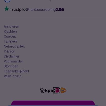
Mobiel internet
VoLTE 4G bellen
Klantbeoordeling
3.8/5
Mobiel abonnement
Simkaart
Annuleren
Klachten
Cookies
Tarieven
Netneutraliteit
Privacy
Disclaimer
Voorwaarden
Storingen
Toegankelijkheid
Veilig online