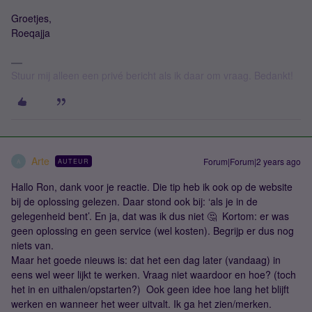
Groetjes,
Roeqajja
Stuur mij alleen een privé bericht als ik daar om vraag. Bedankt!
Arte
Forum|Forum|2 years ago
AUTEUR
A
Hallo Ron, dank voor je reactie. Die tip heb ik ook op de website
bij de oplossing gelezen. Daar stond ook bij: ‘als je in de
gelegenheid bent’. En ja, dat was ik dus niet 🤔 Kortom: er was
geen oplossing en geen service (wel kosten). Begrijp er dus nog
niets van.
Maar het goede nieuws is: dat het een dag later (vandaag) in
eens wel weer lijkt te werken. Vraag niet waardoor en hoe? (toch
het in en uithalen/opstarten?) Ook geen idee hoe lang het blijft
werken en wanneer het weer uitvalt. Ik ga het zien/merken.