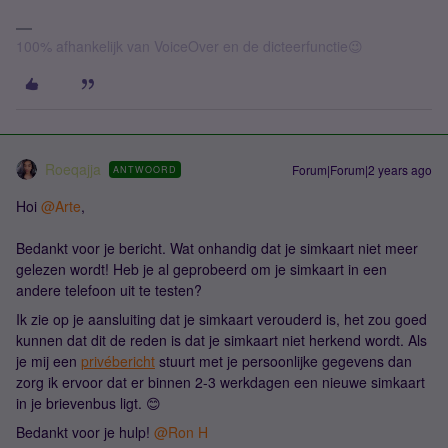
100% afhankelijk van VoiceOver en de dicteerfunctie😉
Roeqajja
Forum|Forum|2 years ago
ANTWOORD
Hoi
@Arte
,
Bedankt voor je bericht. Wat onhandig dat je simkaart niet meer
gelezen wordt! Heb je al geprobeerd om je simkaart in een
andere telefoon uit te testen?
Ik zie op je aansluiting dat je simkaart verouderd is, het zou goed
kunnen dat dit de reden is dat je simkaart niet herkend wordt. Als
je mij een
privébericht
stuurt met je persoonlijke gegevens dan
zorg ik ervoor dat er binnen 2-3 werkdagen een nieuwe simkaart
in je brievenbus ligt. 😊
Bedankt voor je hulp!
@Ron H