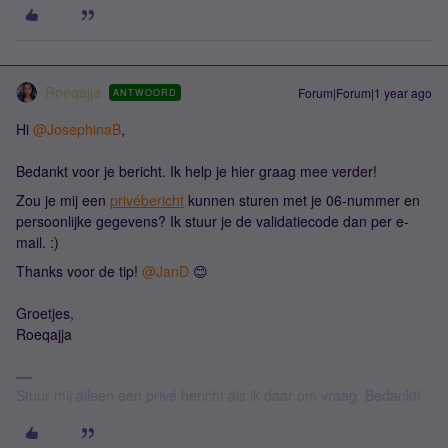
Roeqajja
Forum|Forum|1 year ago
ANTWOORD
Hi ​
@JosephinaB
,
Bedankt voor je bericht. Ik help je hier graag mee verder!
Zou je mij een
privébericht
kunnen sturen met je 06-nummer en
persoonlijke gegevens? Ik stuur je de validatiecode dan per e-
mail. :)
Thanks voor de tip! ​
@JanD
😊
Groetjes,
Roeqajja
Stuur mij alleen een privé bericht als ik daar om vraag. Bedankt!