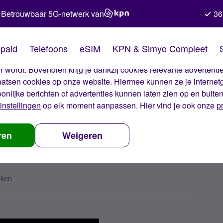
Betrouwbaar 5G-netwerk van
36
kies van Simyo
paid
Telefoons
eSIM
KPN & Simyo Compleet
okies op onze website. Met deze cookies zorgen wij ervoor dat j
 wordt. Bovendien krijg je dankzij cookies relevante advertentie
laatsen cookies op onze website. Hiermee kunnen ze je internet
oonlijke berichten of advertenties kunnen laten zien op en buite
instellingen
op elk moment aanpassen. Hier vind je ook onze
p
ernet esim
ren
Weigeren
eken