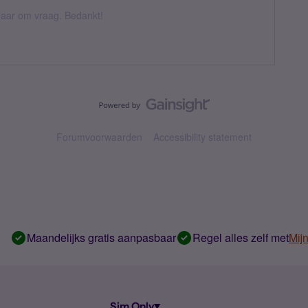
k daar om vraag. Bedankt!
Forumvoorwaarden
Accessibility statement
Maandelijks gratis aanpasbaar
Regel alles zelf met
Mij
Sim Only