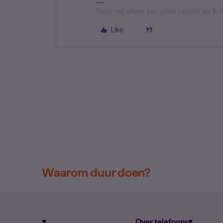
Stuur mij alleen een privé bericht als i
Like
Waarom duur doen?
Over telefoons