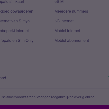
epaid simkaart
eSIM
tegoed opwaarderen
Meerdere nummers
nternet van Simyo
5G internet
nbeperkt internet
Mobiel internet
Prepaid en Sim Only
Mobiel abonnement
bond
Disclaimer
Voorwaarden
Storingen
Toegankelijkheid
Veilig online