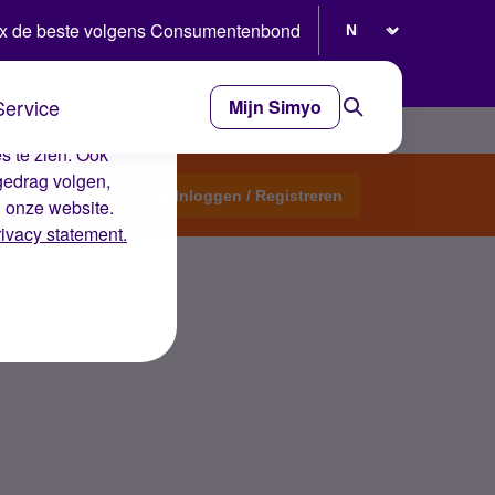
Selecteer taal
x de beste volgens Consumentenbond
Service
Mijn Simyo
e ervaring op de
s te zien. Ook
gedrag volgen,
Start een topic
Inloggen / Registreren
n onze website.
rivacy statement.