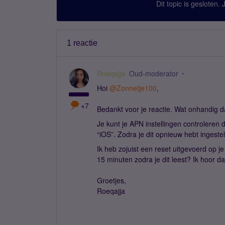
Dit topic is gesloten.
1 reactie
Roeqajja
Oud-moderator
Hoi
@Zonnetje100
,
+7
Bedankt voor je reactie. Wat onhandig dat
Je kunt je APN instellingen controleren
“iOS”. Zodra je dit opnieuw hebt ingeste
Ik heb zojuist een reset uitgevoerd op je
15 minuten zodra je dit leest? Ik hoor da
Groetjes,
Roeqajja