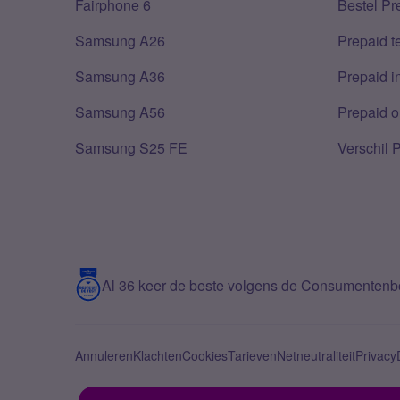
Fairphone 6
Bestel Pr
Samsung A26
Prepaid 
Samsung A36
Prepaid i
Samsung A56
Prepaid o
Samsung S25 FE
Verschil 
Al 36 keer de beste volgens de Consumenten
Annuleren
Klachten
Cookies
Tarieven
Netneutraliteit
Privacy