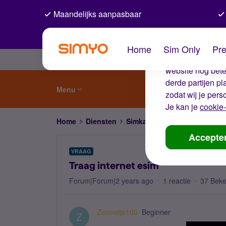
Maandelijks aanpasbaar
De coo
Home
Sim Only
Pre
Wij gebruiken co
website nog beter
derde partijen p
Menu
zodat wij je pers
Je kan je
cookie-
Home
Diensten
Simkaart en eSIM
Traag int
Accepte
VRAAG
Traag internet esim
Forum|Forum|2 years ago
1 reactie
37 Bek
Zonnetje100
Beginner
Z