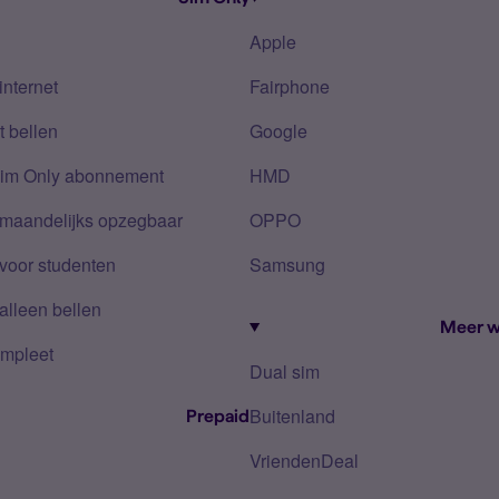
Apple
internet
Fairphone
 bellen
Google
Sim Only abonnement
HMD
 maandelijks opzegbaar
OPPO
voor studenten
Samsung
alleen bellen
Meer w
mpleet
Dual sim
Buitenland
Prepaid
VriendenDeal