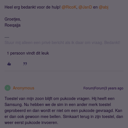
Heel erg bedankt voor de hulp!
@RicoK
,
@JanD
en
@abj
Groetjes,
Roeqajja
Stuur mij alleen een privé bericht als ik daar om vraag. Bedankt!
1 persoon vindt dit leuk
Anonymous
Forum|Forum|3 years ago
A
Toestel van mijn zoon blijft om pukcode vragen. Hij heeft een
Samsung. Nu hebben we de sim in een ander merk toestel
geprobeerd en dan wordt er niet om een pukcode gevraagd. Kan
er dan ook gewoon mee bellen. Simkaart terug in zijn toestel, dan
weer eerst pukcode invoeren.