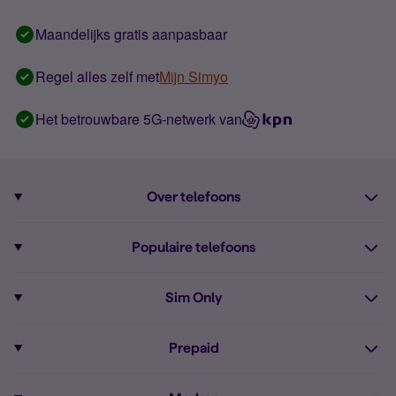
Maandelijks gratis aanpasbaar
Regel alles zelf met
Mijn Simyo
Het betrouwbare 5G-netwerk van
Over telefoons
Abonnement met telefoon
Populaire telefoons
Informatie over telefoons
Pixel 10
Sim Only
Alle telefoons
Pixel 9a
Sim Only
Prepaid
iPhone 16
Sim Only internet
Prepaid
iPhone 16e