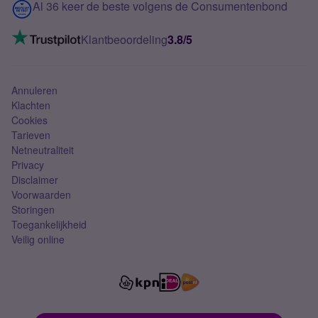
Contact
Al 36 keer de beste volgens de Consumentenbond
Mobiel internet
VoLTE 4G bellen
Klantbeoordeling
3.8/5
Mobiel abonnement
Simkaart
Annuleren
Klachten
Cookies
Tarieven
Netneutraliteit
Privacy
Disclaimer
Voorwaarden
Storingen
Toegankelijkheid
Veilig online