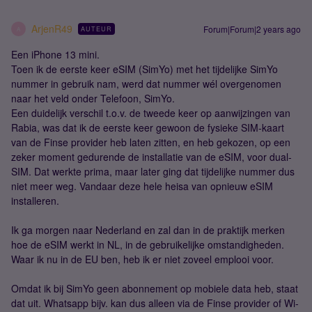
ArjenR49
Forum|Forum|2 years ago
AUTEUR
A
Een iPhone 13 mini.
Toen ik de eerste keer eSIM (SimYo) met het tijdelijke SimYo
nummer in gebruik nam, werd dat nummer wél overgenomen
naar het veld onder Telefoon, SimYo.
Een duidelijk verschil t.o.v. de tweede keer op aanwijzingen van
Rabia, was dat ik de eerste keer gewoon de fysieke SIM-kaart
van de Finse provider heb laten zitten, en heb gekozen, op een
zeker moment gedurende de installatie van de eSIM, voor dual-
SIM. Dat werkte prima, maar later ging dat tijdelijke nummer dus
niet meer weg. Vandaar deze hele heisa van opnieuw eSIM
installeren.
Ik ga morgen naar Nederland en zal dan in de praktijk merken
hoe de eSIM werkt in NL, in de gebruikelijke omstandigheden.
Waar ik nu in de EU ben, heb ik er niet zoveel emplooi voor.
Omdat ik bij SimYo geen abonnement op mobiele data heb, staat
dat uit. Whatsapp bijv. kan dus alleen via de Finse provider of Wi-