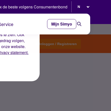
Selecteer taal
x de beste volgens Consumentenbond
Service
Mijn Simyo
e ervaring op de
s te zien. Ook
gedrag volgen,
Start een topic
Inloggen / Registreren
n onze website.
rivacy statement.