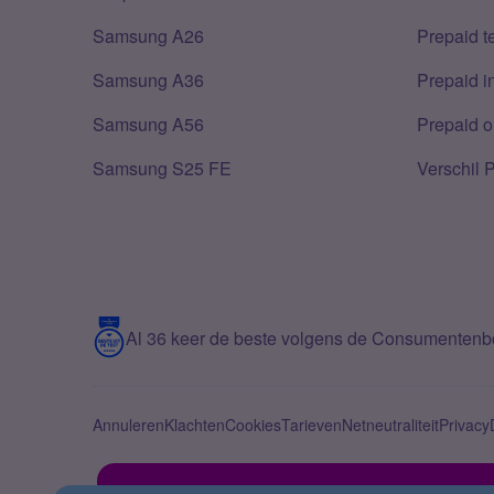
Samsung A26
Prepaid 
Samsung A36
Prepaid i
Samsung A56
Prepaid o
Samsung S25 FE
Verschil 
Al 36 keer de beste volgens de Consumenten
Annuleren
Klachten
Cookies
Tarieven
Netneutraliteit
Privacy