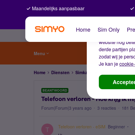
Maandelijks aanpasbaar
De coo
Home
Sim Only
Pre
Wij gebruiken co
website nog beter
derde partijen p
Menu
zodat wij je pers
Je kan je
cookie-
Home
Diensten
Simkaart en eSIM
Telefoon 
Accepte
BEANTWOORD
Telefoon verloren - Hoe krijg ik 
Forum|Forum|3 years ago
3 reacties
181 B
Telefoon verloren - eSIM
Beginner
T