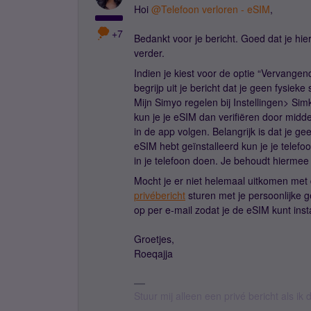
Hoi
@Telefoon verloren - eSIM
,
+7
Bedankt voor je bericht. Goed dat je hie
verder.
Indien je kiest voor de optie “Vervange
begrijp uit je bericht dat je geen fysiek
Mijn Simyo regelen bij Instellingen> Sim
kun je je eSIM dan verifiëren door midde
in de app volgen. Belangrijk is dat je ge
eSIM hebt geïnstalleerd kun je je telef
in je telefoon doen. Je behoudt hiermee
Mocht je er niet helemaal uitkomen met d
privébericht
sturen met je persoonlijke 
op per e-mail zodat je de eSIM kunt inst
Groetjes,
Roeqajja
Stuur mij alleen een privé bericht als i