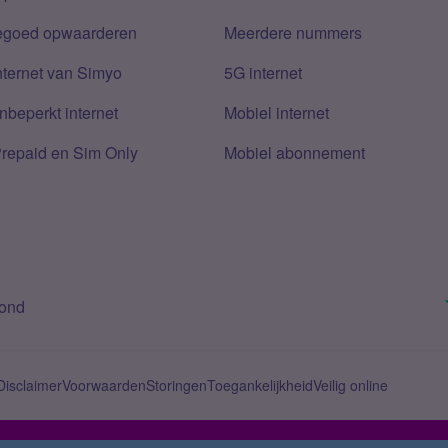
tegoed opwaarderen
Meerdere nummers
nternet van Simyo
5G internet
nbeperkt internet
Mobiel internet
Prepaid en Sim Only
Mobiel abonnement
bond
Disclaimer
Voorwaarden
Storingen
Toegankelijkheid
Veilig online