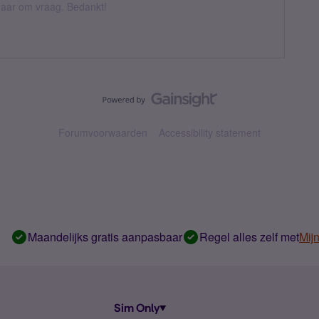
k daar om vraag. Bedankt!
Forumvoorwaarden
Accessibility statement
Maandelijks gratis aanpasbaar
Regel alles zelf met
Mij
Sim Only