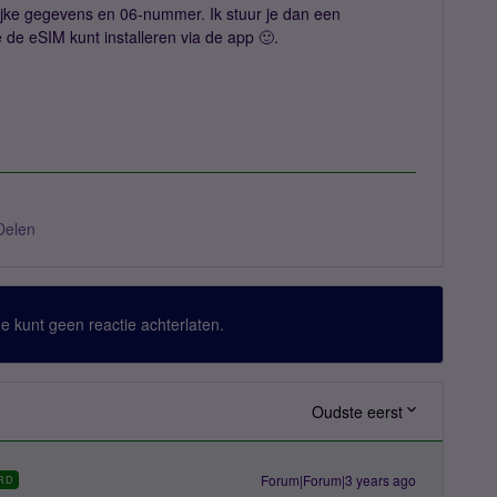
ijke gegevens en 06-nummer. Ik stuur je dan een
e de eSIM kunt installeren via de app 🙂.
Delen
 Je kunt geen reactie achterlaten.
Oudste eerst
Forum|Forum|3 years ago
RD