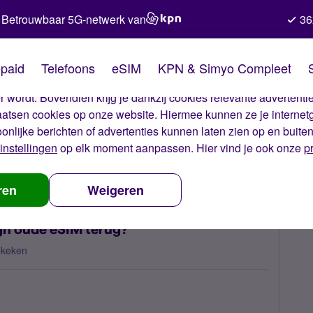
Betrouwbaar 5G-netwerk van
36
kies van Simyo
paid
Telefoons
eSIM
KPN & Simyo Compleet
okies op onze website. Met deze cookies zorgen wij ervoor dat j
 wordt. Bovendien krijg je dankzij cookies relevante advertentie
laatsen cookies op onze website. Hiermee kunnen ze je internet
oonlijke berichten of advertenties kunnen laten zien op en buite
instellingen
op elk moment aanpassen. Hier vind je ook onze
p
verloren - Hoe krijg ik mijn oude eSIM terug?
ren
Weigeren
mijn oude eSIM terug?
ekeken