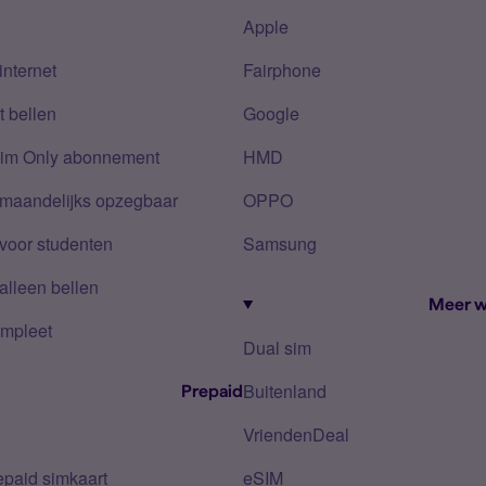
Apple
internet
Fairphone
 bellen
Google
Sim Only abonnement
HMD
 maandelijks opzegbaar
OPPO
voor studenten
Samsung
alleen bellen
Meer w
mpleet
Dual sim
Buitenland
Prepaid
VriendenDeal
epaid simkaart
eSIM