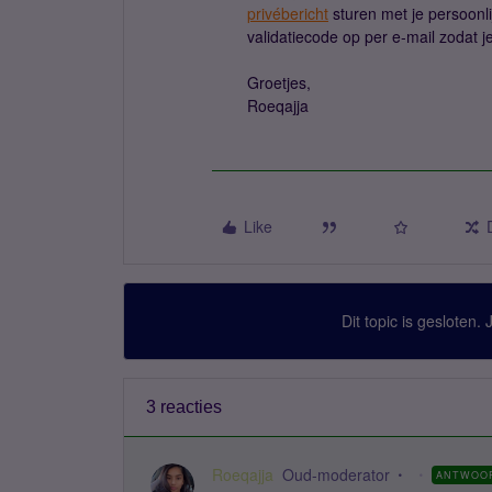
privébericht
sturen met je persoonl
validatiecode op per e-mail zodat j
Groetjes,
Roeqajja
Like
Dit topic is gesloten.
3 reacties
Roeqajja
Oud-moderator
ANTWOO