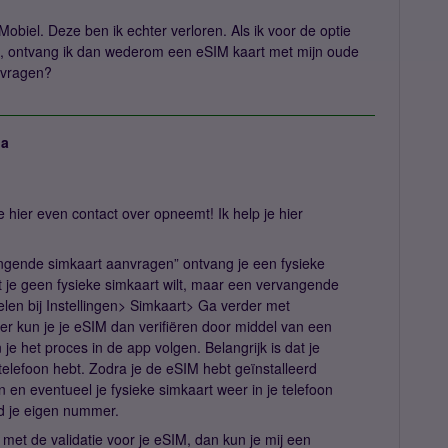
obiel. Deze ben ik echter verloren. Als ik voor de optie
, ontvang ik dan wederom een eSIM kaart met mijn oude
anvragen?
ja
e hier even contact over opneemt! Ik help je hier
vangende simkaart aanvragen” ontvang je een fysieke
dat je geen fysieke simkaart wilt, maar een vervangende
elen bij Instellingen> Simkaart> Ga verder met
ier kun je je eSIM dan verifiëren door middel van een
je het proces in de app volgen. Belangrijk is dat je
telefoon hebt. Zodra je de eSIM hebt geïnstalleerd
n en eventueel je fysieke simkaart weer in je telefoon
d je eigen nummer.
met de validatie voor je eSIM, dan kun je mij een