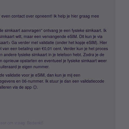
r even contact over opneemt! Ik help je hier graag mee
nde simkaart aanvragen” ontvang je een fysieke simkaart. Ik
e simkaart wilt, maar een vervangende eSIM. Dit kun je via
kaart> Ga verder met validatie (onder het kopje eSIM). Hier
l van een betaling van €0,01 cent. Verder kun je het proces
en andere fysieke simkaart in je telefoon hebt. Zodra je de
oon opnieuw opstarten en eventueel je fysieke simkaart weer
 uiteraard je eigen nummer.
e validatie voor je eSIM, dan kun je mij een
gegevens en 06-nummer. Ik stuur je dan een validatiecode
alleren via de app 🙂.
k daar om vraag. Bedankt!