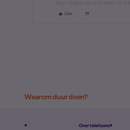
Stuur mij alleen een privé bericht als i
Like
Waarom duur doen?
Over telefoons