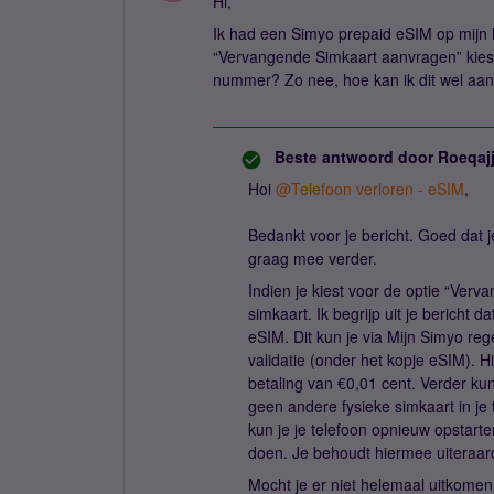
Hi,
Ik had een Simyo prepaid eSIM op mijn M
“Vervangende Simkaart aanvragen” kies
nummer? Zo nee, hoe kan ik dit wel a
Beste antwoord door
Roeqaj
Hoi
@Telefoon verloren - eSIM
,
Bedankt voor je bericht. Goed dat j
graag mee verder.
Indien je kiest voor de optie “Ver
simkaart. Ik begrijp uit je bericht 
eSIM. Dit kun je via Mijn Simyo reg
validatie (onder het kopje eSIM). H
betaling van €0,01 cent. Verder kun 
geen andere fysieke simkaart in je 
kun je je telefoon opnieuw opstarte
doen. Je behoudt hiermee uiteraar
Mocht je er niet helemaal uitkomen 