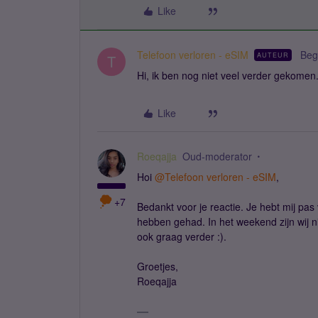
Like
Telefoon verloren - eSIM
Beg
AUTEUR
T
Hi, ik ben nog niet veel verder gekome
Like
Roeqajja
Oud-moderator
Hoi
@Telefoon verloren - eSIM
,
+7
Bedankt voor je reactie. Je hebt mij pas 
hebben gehad. In het weekend zijn wij n
ook graag verder :).
Groetjes,
Roeqajja