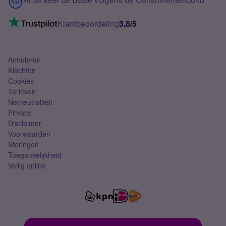
Mobiel internet
VoLTE 4G bellen
Klantbeoordeling
3.8/5
Mobiel abonnement
Simkaart
Annuleren
Klachten
Cookies
Tarieven
Netneutraliteit
Privacy
Disclaimer
Voorwaarden
Storingen
Toegankelijkheid
Veilig online