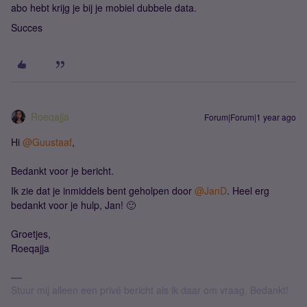
abo hebt krijg je bij je mobiel dubbele data.
Succes
Roeqajja
Forum|Forum|1 year ago
Hi
@Guustaaf
,
Bedankt voor je bericht.
Ik zie dat je inmiddels bent geholpen door
@JanD
. Heel erg
bedankt voor je hulp, Jan! 🙂
Groetjes,
Roeqajja
Stuur mij alleen een privé bericht als ik daar om vraag. Bedankt!