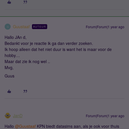
Guustaaf
Forum|Forum|1 year ago
AUTEUR
G
Hallo JAn d,
Bedankt voor je reactie ik ga dan verder zoeken.
Ik hoop alleen dat het niet duur is want het is maar voor de
hobby…
Maar dat zie ik nog wel ..
Mvg,
Guus
JanD
Forum|Forum|1 year ago
Hallo
@Guustaaf
KPN biedt datasims aan, als je ook voor thuis