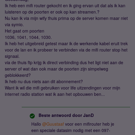
Ik heb een mifi router gekocht en ik ging ervan uit dat als ik kan
luisteren op de poorten er ook op kan streamen.?
Nu kan ik via mijn wify thuis prima op de server komen maar niet
via symio.
Het gaat om poorten
1036, 1041, 1044, 1030.
Ik heb het uitgebreid getest maar ik de werkende kabel eruit trek
voor de lan en ik probeer te verbinden via de mifi router stop het
signaal.
via de thuis ftp krijg ik direct verbinding dus het ligt niet aan de
server of wat dan ook maar de poorten zijn simpelweg
geblokkeerd?
Ik heb nu dus niets aan dit abonnement?
Want ik wil die mifi gebruiken voor life uitzendingen voor mijn
internet radio station wat ik aan het opbouwen ben...
Beste antwoord door
JanD
Hallo
@Guustaaf
voor een mifirouter heb je
een speciale datasim nodig met een 097-