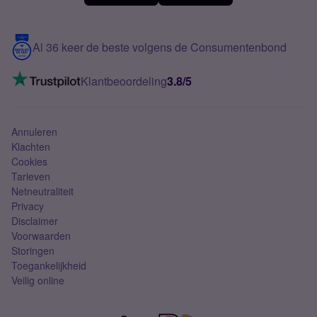
Meerdere nummers
Samsung S25 FE
Blog
5G internet
Contact
Al 36 keer de beste volgens de Consumentenbond
Mobiel internet
VoLTE 4G bellen
Klantbeoordeling
3.8/5
Mobiel abonnement
Simkaart
Annuleren
Klachten
Cookies
Tarieven
Netneutraliteit
Privacy
Disclaimer
Voorwaarden
Storingen
Toegankelijkheid
Veilig online