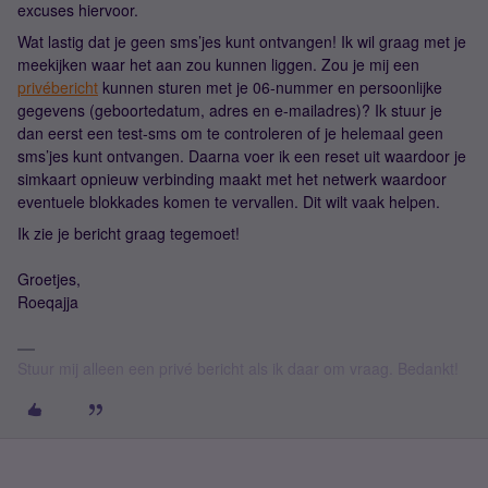
excuses hiervoor.
Wat lastig dat je geen sms’jes kunt ontvangen! Ik wil graag met je
meekijken waar het aan zou kunnen liggen. Zou je mij een
privébericht
kunnen sturen met je 06-nummer en persoonlijke
gegevens (geboortedatum, adres en e-mailadres)? Ik stuur je
dan eerst een test-sms om te controleren of je helemaal geen
sms’jes kunt ontvangen. Daarna voer ik een reset uit waardoor je
simkaart opnieuw verbinding maakt met het netwerk waardoor
eventuele blokkades komen te vervallen. Dit wilt vaak helpen.
Ik zie je bericht graag tegemoet!
Groetjes,
Roeqajja
Stuur mij alleen een privé bericht als ik daar om vraag. Bedankt!