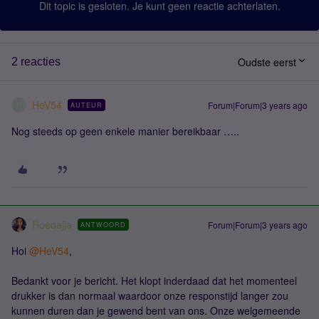
Dit topic is gesloten. Je kunt geen reactie achterlaten.
Oudste eerst
2 reacties
HeV54
Forum|Forum|3 years ago
AUTEUR
H
Nog steeds op geen enkele manier bereikbaar …..
Roeqajja
Forum|Forum|3 years ago
ANTWOORD
Hoi
@HeV54
,
Bedankt voor je bericht. Het klopt inderdaad dat het momenteel
drukker is dan normaal waardoor onze responstijd langer zou
kunnen duren dan je gewend bent van ons. Onze welgemeende