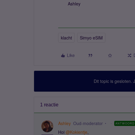
Ashley
klacht
Simyo eSIM
Like
Dit topic is gesloten.
1 reactie
Ashley
Oud-moderator
ANTWOORD
Hoi
@Kokientje
,