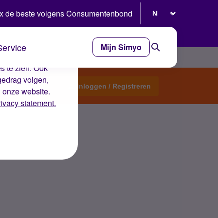
Selecteer taal
x de beste volgens Consumentenbond
Service
Mijn Simyo
e ervaring op de
s te zien. Ook
gedrag volgen,
Start een topic
Inloggen / Registreren
n onze website.
rivacy statement.