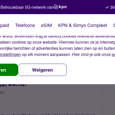
Betrouwbaar 5G-netwerk van
36
kies van Simyo
paid
Telefoons
eSIM
KPN & Simyo Compleet
okies op onze website. Met deze cookies zorgen wij ervoor dat j
 wordt. Bovendien krijg je dankzij cookies relevante advertentie
laatsen cookies op onze website. Hiermee kunnen ze je internet
oonlijke berichten of advertenties kunnen laten zien op en buite
instellingen
op elk moment aanpassen. Hier vind je ook onze
p
t bereikbaar via Whatsapp, wat nu?
ren
Weigeren
pp, wat nu?
ken