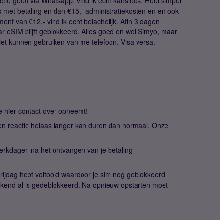
e geeft via Whatsapp, vind ik echt kansloos. Heel simpel
as met betaling en dan €15,- administratiekosten en en ook
nt van €12,- vind ik echt belachelijk. Afin 3 dagen
ar eSIM blijft geblokkeerd. Alles goed en wel Simyo, maar
niet kunnen gebruiken van me telefoon. Visa versa.
je hier contact over opneemt!
n reactie helaas langer kan duren dan normaal. Onze
werkdagen na het ontvangen van je betaling
 vrijdag hebt voltooid waardoor je sim nog geblokkeerd
weekend al is gedeblokkeerd. Na opnieuw opstarten moet