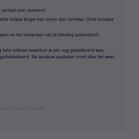
er contact over opneemt!
actie helaas langer kan duren dan normaal. Onze excuses
agen na het ontvangen van je betaling automatisch
dag hebt voltooid waardoor je sim nog geblokkeerd was.
is gedeblokkeerd. Na opnieuw opstarten moet alles het weer
k daarom vraag. Bedankt!