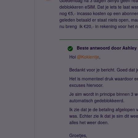
Goedendag na 3 dagen Simyo geen reacti
deblokkeren eSIM. Dat je iets te laat w
nog €5,- incasso kosten op een abonneme
geleden betaald er staat niets open, ma
nu breng ik €20,- in rekening voor het 
Beste antwoord door
Ashley
Hoi
@Kokientje
,
Bedankt voor je bericht. Goed dat 
Het is momenteel druk waardoor ee
excuses hiervoor.
Je sim wordt in principe binnen 3 
automatisch gedeblokkeerd.
Ik zie dat je de betaling afgelopen
was. Echter zie ik dat je sim dit 
alles het weer doen.
Groetjes,