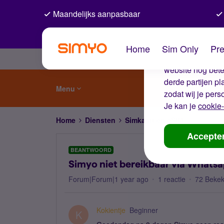
Maandelijks aanpasbaar
De coo
Home
Sim Only
Pre
Wij gebruiken co
website nog beter
derde partijen p
Menu
zodat wij je pers
Je kan je
cookie-
Home
Diensten
Simkaart en eSIM
Simyo nie
Accepte
BEANTWOORD
Simyo niet bereikbaar via Whatsa
Forum|Forum|1 year ago
1 reactie
72 Beke
Kokientje
Beginner
K