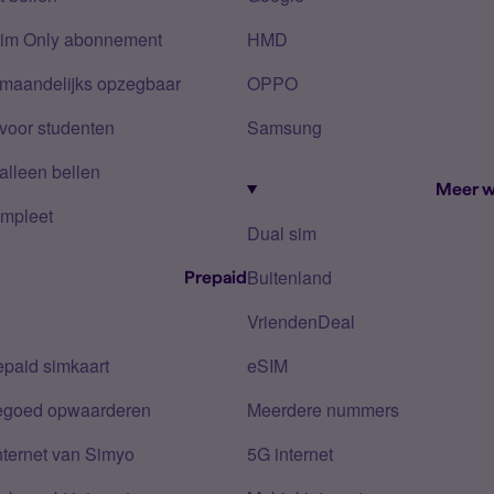
Sim Only abonnement
HMD
 maandelijks opzegbaar
OPPO
voor studenten
Samsung
alleen bellen
Meer w
mpleet
Dual sim
Buitenland
Prepaid
VriendenDeal
epaid simkaart
eSIM
tegoed opwaarderen
Meerdere nummers
nternet van Simyo
5G internet