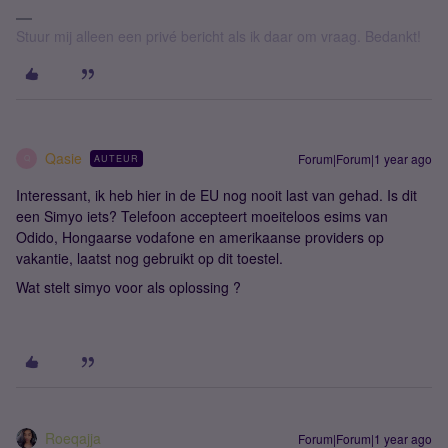
Stuur mij alleen een privé bericht als ik daar om vraag. Bedankt!
Qasie
Forum|Forum|1 year ago
AUTEUR
Q
Interessant, ik heb hier in de EU nog nooit last van gehad. Is dit
een Simyo iets? Telefoon accepteert moeiteloos esims van
Odido, Hongaarse vodafone en amerikaanse providers op
vakantie, laatst nog gebruikt op dit toestel.
Wat stelt simyo voor als oplossing ?
Roeqajja
Forum|Forum|1 year ago