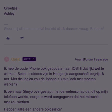
Groetjes,
Ashley
Stuur mij alleen een privé bericht als ik daarom vraag. Bedankt!
Qasie
Forum|Forum|1 year ago
AUTEUR
Q
Ik heb de oude iPhone ook geupdate naar IOS18 dat lijkt wel te
werken. Beide telefoons zijn in Hongarije aangeschaft begrijp ik
net. Met die logica zou de Iphone 13 mini ook niet moeten
werken?
Ik ben naar Simyo overgestapt met de wetenschap dat dit op mijn
telefoon werkte, nergens werd aangegeven dat het misschien
niet zou werken.
Hebben jullie een andere oplossing?