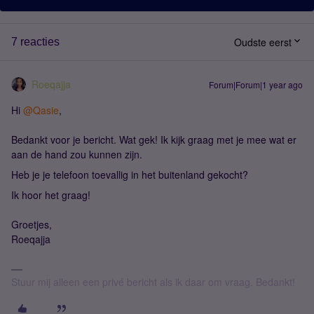
Oudste eerst
7 reacties
Roeqajja
Forum|Forum|1 year ago
Hi
@Qasie
,
Bedankt voor je bericht. Wat gek! Ik kijk graag met je mee wat er
aan de hand zou kunnen zijn.
Heb je je telefoon toevallig in het buitenland gekocht?
Ik hoor het graag!
Groetjes,
Roeqajja
Stuur mij alleen een privé bericht als ik daar om vraag. Bedankt!