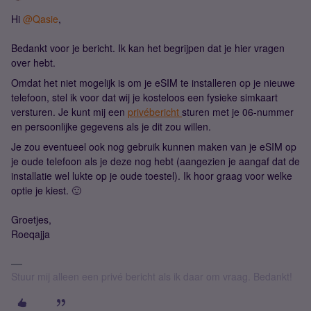
Hi
@Qasie
,
Bedankt voor je bericht. Ik kan het begrijpen dat je hier vragen
over hebt.
Omdat het niet mogelijk is om je eSIM te installeren op je nieuwe
telefoon, stel ik voor dat wij je kosteloos een fysieke simkaart
versturen. Je kunt mij een
privébericht
sturen met je 06-nummer
en persoonlijke gegevens als je dit zou willen.
Je zou eventueel ook nog gebruik kunnen maken van je eSIM op
je oude telefoon als je deze nog hebt (aangezien je aangaf dat de
installatie wel lukte op je oude toestel). Ik hoor graag voor welke
optie je kiest. 🙂
Groetjes,
Roeqajja
Stuur mij alleen een privé bericht als ik daar om vraag. Bedankt!