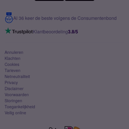
Meerdere nummers
Samsung S25 FE
Blog
5G internet
Contact
Al 36 keer de beste volgens de Consumentenbond
Mobiel internet
VoLTE 4G bellen
Klantbeoordeling
3.8/5
Mobiel abonnement
Simkaart
Annuleren
Klachten
Cookies
Tarieven
Netneutraliteit
Privacy
Disclaimer
Voorwaarden
Storingen
Toegankelijkheid
Veilig online