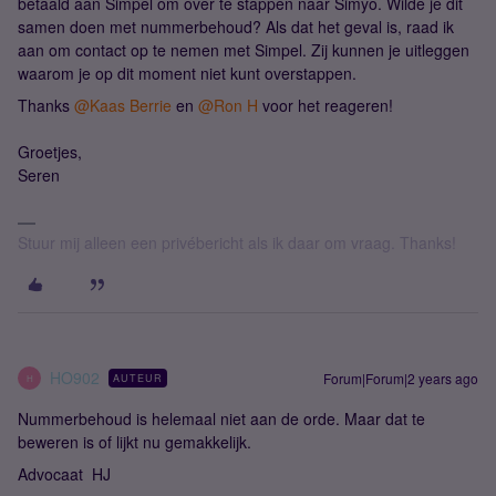
betaald aan Simpel om over te stappen naar Simyo. Wilde je dit
samen doen met nummerbehoud? Als dat het geval is, raad ik
aan om contact op te nemen met Simpel. Zij kunnen je uitleggen
waarom je op dit moment niet kunt overstappen.
Thanks
@Kaas Berrie
en
@Ron H
voor het reageren!
Groetjes,
Seren
Stuur mij alleen een privébericht als ik daar om vraag. Thanks!
HO902
Forum|Forum|2 years ago
AUTEUR
H
Nummerbehoud is helemaal niet aan de orde. Maar dat te
beweren is of lijkt nu gemakkelijk.
Advocaat HJ