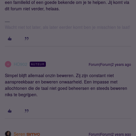
een familielid of een goede bekende om je te helpen. Jij komt via
dit forum niet verder, helaas.
Wacht niet tot later, als later eerder komt ben je misschien te laat!
HO902
Forum|Forum|2 years ago
AUTEUR
H
Simpel blijft allemaal onzin beweren. Zij zijn constant niet
aanspreekbaar en beweren onwaarheid. Een impasse met
allochtonen die de taal niet goed beheersen en steeds beweren
niks te begrijpen.
Seren
Forum|Forum|2 years ago