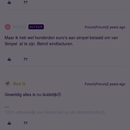
HO902
Forum|Forum|2 years ago
AUTEUR
H
Maar ik heb wel honderden euro's aan simpel betaald om van
Simpel af te zijn. Betrof eindfacturen.
Ron H
Forum|Forum|2 years ago
Geweldig alles is nu duidelijk🤨
100% afhankelijk van VoiceOver en de dicteerfunctie😉