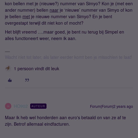
kon bellen met je (nieuwe?) nummer van Simyo? Kon je (met een
ander nummer) bellen
naar
je ‘nieuwe’ nummer van Simyo of kon
je bellen
met
je nieuwe nummer van Simyo? En je bent
overgestapt terwijl dit niet kon of mocht?
Het blijft vreemd ….maar goed, je bent nu terug bij Simpel en
alles functioneert weer, neem ik aan.
Wacht niet tot later, als later eerder komt ben je misschien te laat!
1 persoon vindt dit leuk
HO902
Forum|Forum|2 years ago
AUTEUR
H
Maar ik heb wel honderden aan euro's betaald on van ze af te
zijn. Betrof allemaal eindfacturen.