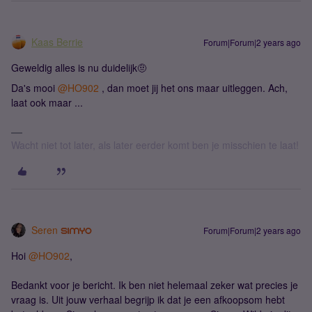
Kaas Berrie
Forum|Forum|2 years ago
Geweldig alles is nu duidelijk🤨
Da's mooi
@HO902
, dan moet jij het ons maar uitleggen. Ach,
laat ook maar ...
Wacht niet tot later, als later eerder komt ben je misschien te laat!
Seren
Forum|Forum|2 years ago
Hoi
@HO902
,
Bedankt voor je bericht. Ik ben niet helemaal zeker wat precies je
vraag is. Uit jouw verhaal begrijp ik dat je een afkoopsom hebt