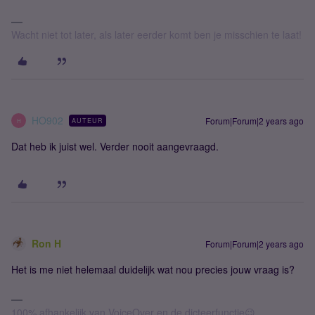
Wacht niet tot later, als later eerder komt ben je misschien te laat!
HO902
Forum|Forum|2 years ago
AUTEUR
H
Dat heb ik juist wel. Verder nooit aangevraagd.
Ron H
Forum|Forum|2 years ago
Het is me niet helemaal duidelijk wat nou precies jouw vraag is?
100% afhankelijk van VoiceOver en de dicteerfunctie😉