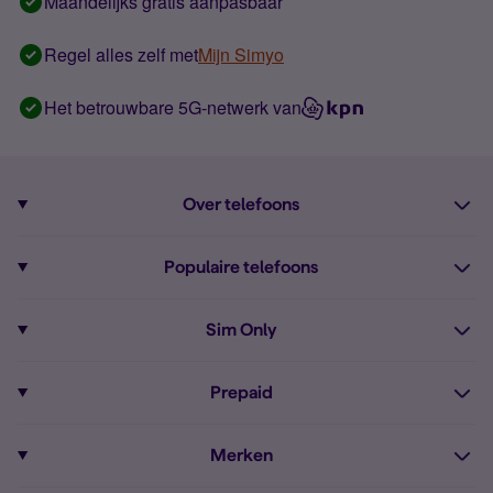
Maandelijks gratis aanpasbaar
Regel alles zelf met
Mijn Simyo
Het betrouwbare 5G-netwerk van
Over telefoons
Abonnement met telefoon
Populaire telefoons
Informatie over telefoons
Pixel 10
Sim Only
Alle telefoons
Pixel 9a
Sim Only
Prepaid
iPhone 16
Sim Only internet
Prepaid
iPhone 16e
Merken
Onbeperkt bellen
Bestel Prepaid simkaart
iPhone 15