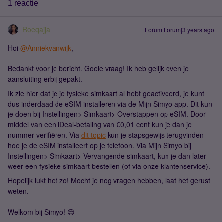
1 reactie
Roeqajja
Forum|Forum|3 years ago
Hoi
@Anniekvanwijk
,
Bedankt voor je bericht. Goeie vraag! Ik heb gelijk even je
aansluiting erbij gepakt.
Ik zie hier dat je je fysieke simkaart al hebt geactiveerd, je kunt
dus inderdaad de eSIM installeren via de Mijn Simyo app. Dit kun
je doen bij Instellingen> Simkaart> Overstappen op eSIM. Door
middel van een iDeal-betaling van €0,01 cent kun je dan je
nummer verifiëren. Via
dit topic
kun je stapsgewijs terugvinden
hoe je de eSIM installeert op je telefoon. Via Mijn Simyo bij
Instellingen> Simkaart> Vervangende simkaart, kun je dan later
weer een fysieke simkaart bestellen (of via onze klantenservice).
Hopelijk lukt het zo! Mocht je nog vragen hebben, laat het gerust
weten.
Welkom bij Simyo! 😊