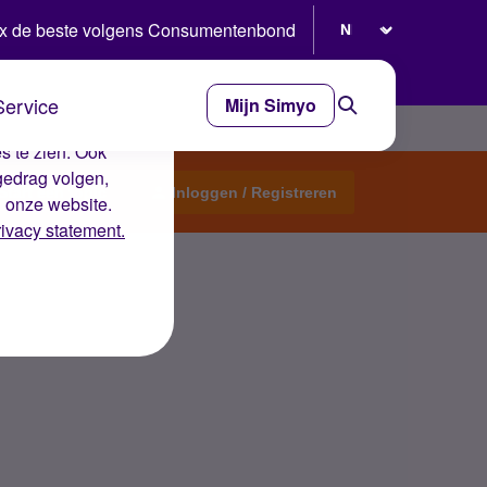
Selecteer taal
x de beste volgens Consumentenbond
Service
Mijn Simyo
e ervaring op de
s te zien. Ook
gedrag volgen,
Start een topic
Inloggen / Registreren
n onze website.
rivacy statement.