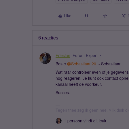
Like
6 reacties
Friesian
Forum Expert
Beste ​
@Sebastiaan20
- Sebastiaan.
Wat raar controleer even of je gegevens
nog reageren. Je kunt ook contact opne
kanaal heeft de voorkeur.
Succes.
Tegen thee zeg ik geen nee. // Ik duik d
1 persoon vindt dit leuk