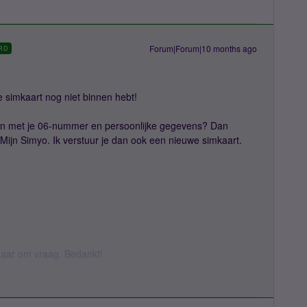
Forum|Forum|10 months ago
RD
je simkaart nog niet binnen hebt!
n met je 06-nummer en persoonlijke gegevens? Dan
 Mijn Simyo. Ik verstuur je dan ook een nieuwe simkaart.
k daar om vraag. Bedankt!