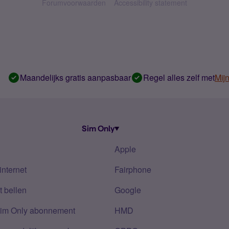
Forumvoorwaarden
Accessibility statement
Maandelijks gratis aanpasbaar
Regel alles zelf met
Mij
Sim Only
Apple
internet
Fairphone
 bellen
Google
Sim Only abonnement
HMD