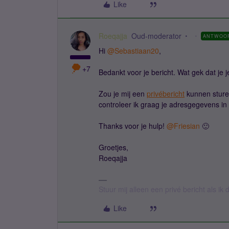
Like
Roeqajja
Oud-moderator
ANTWOO
Hi ​
@Sebastiaan20
,
+7
Bedankt voor je bericht. Wat gek dat je 
Zou je mij een
privébericht
kunnen sture
controleer ik graag je adresgegevens in
Thanks voor je hulp! ​
@Friesian
🙂
Groetjes,
Roeqajja
Stuur mij alleen een privé bericht als i
Like