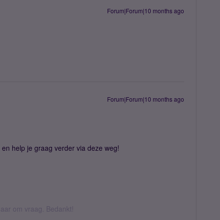
Forum|Forum|10 months ago
Forum|Forum|10 months ago
d en help je graag verder via deze weg!
k daar om vraag. Bedankt!