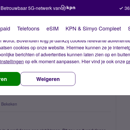
Betrouwbaar 5G-netwerk van
36
kies van Simyo
paid
Telefoons
eSIM
KPN & Simyo Compleet
okies op onze website. Met deze cookies zorgen wij ervoor dat j
 wordt. Bovendien krijg je dankzij cookies relevante advertentie
laatsen cookies op onze website. Hiermee kunnen ze je internet
oonlijke berichten of advertenties kunnen laten zien op en buite
instellingen
op elk moment aanpassen. Hier vind je ook onze
p
niet ontvangen?
ren
Weigeren
 Bekeken