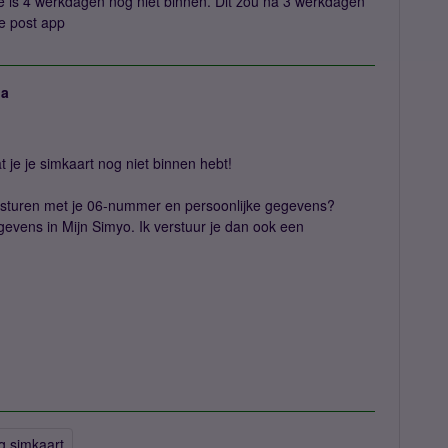
e is 4 werkdagen nog niet binnen. Dit zou na 3 werkdagen
de post app
ja
t je je simkaart nog niet binnen hebt!
sturen met je 06-nummer en persoonlijke gegevens?
gevens in Mijn Simyo. Ik verstuur je dan ook een
ng simkaart