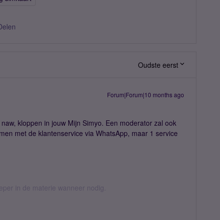
Delen
Oudste eerst
Forum|Forum|10 months ago
 naw, kloppen in jouw Mijn Simyo. Een moderator zal ook
men met de klantenservice via WhatsApp, maar 1 service
ieper in de materie wanneer nodig.