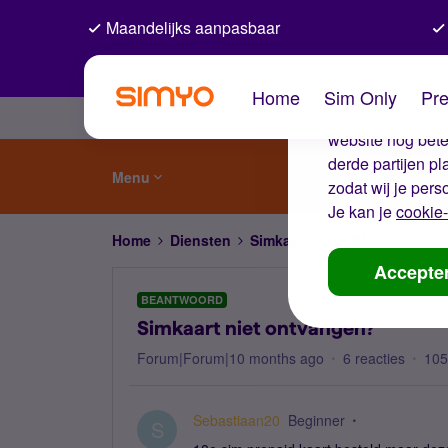
Maandelijks aanpasbaar
De coo
Home
Sim Only
Pre
Wij gebruiken co
website nog beter
derde partijen p
Menu
zodat wij je pers
Je kan je
cookie-
Home
Diensten
Simkaart en eSIM
Simkaart 
Accepte
BEANTWOORD
Simkaart niet ontvangen?
Forum|Forum|10 months ago
6 reacties
105
Sebastiaan20
Beginner
S