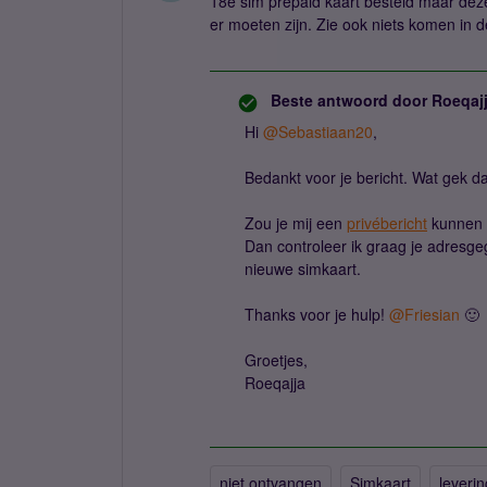
18e sim prepaid kaart besteld maar dez
er moeten zijn. Zie ook niets komen in 
Beste antwoord door
Roeqaj
Hi ​
@Sebastiaan20
,
Bedankt voor je bericht. Wat gek da
Zou je mij een
privébericht
kunnen 
Dan controleer ik graag je adresge
nieuwe simkaart.
Thanks voor je hulp! ​
@Friesian
🙂
Groetjes,
Roeqajja
niet ontvangen
Simkaart
leveri