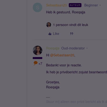
Sebastiaan20
Beginner
AUTEUR
S
Heb ik gestuurd, Roeqajja
1 persoon vindt dit leuk
Like
Roeqajja
Oud-moderator
Hi ​
@Sebastiaan20
,
+7
Bedankt voor je reactie.
Ik heb je privébericht zojuist beantwoor
Groetjes,
Roeqajja
Stuur mij alleen een privé bericht als i