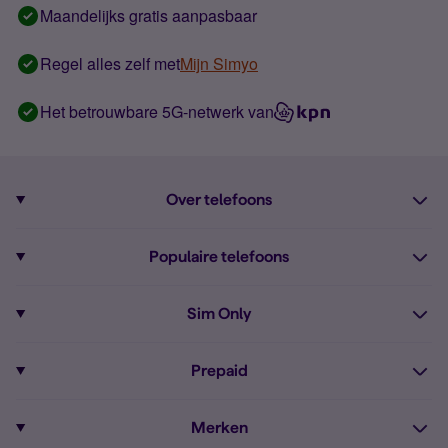
Maandelijks gratis aanpasbaar
Regel alles zelf met
Mijn Simyo
Het betrouwbare 5G-netwerk van
Over telefoons
Abonnement met telefoon
Populaire telefoons
Informatie over telefoons
Pixel 10
Sim Only
Alle telefoons
Pixel 9a
Sim Only
Prepaid
iPhone 16
Sim Only internet
Prepaid
iPhone 16e
Merken
Onbeperkt bellen