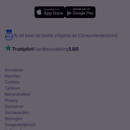
Forum
OPPO
Simyo Compleet
eSIM
Samsung A56
Over Simyo
Samsung
Meerdere nummers
Samsung S25 FE
Blog
5G internet
Contact
Al 36 keer de beste volgens de Consumentenbond
Mobiel internet
VoLTE 4G bellen
Klantbeoordeling
3.8/5
Mobiel abonnement
Simkaart
Annuleren
Klachten
Cookies
Tarieven
Netneutraliteit
Privacy
Disclaimer
Voorwaarden
Storingen
Toegankelijkheid