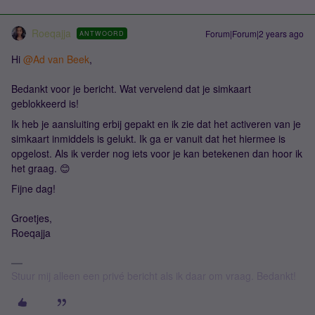
Roeqajja
Forum|Forum|2 years ago
ANTWOORD
Hi
@Ad van Beek
,
Bedankt voor je bericht. Wat vervelend dat je simkaart
geblokkeerd is!
Ik heb je aansluiting erbij gepakt en ik zie dat het activeren van je
simkaart inmiddels is gelukt. Ik ga er vanuit dat het hiermee is
opgelost. Als ik verder nog iets voor je kan betekenen dan hoor ik
het graag. 😊
Fijne dag!
Groetjes,
Roeqajja
Stuur mij alleen een privé bericht als ik daar om vraag. Bedankt!