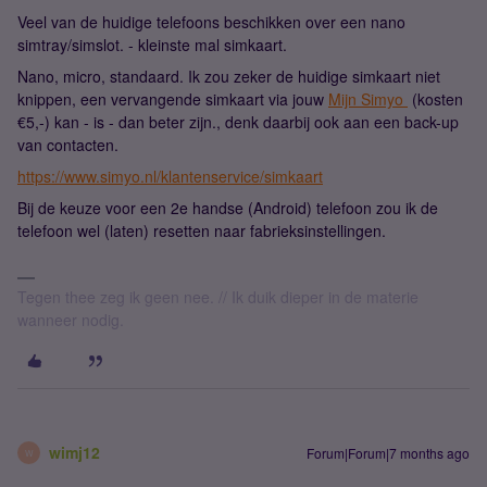
Veel van de huidige telefoons beschikken over een nano
simtray/simslot. - kleinste mal simkaart.
Nano, micro, standaard. Ik zou zeker de huidige simkaart niet
knippen, een vervangende simkaart via jouw
Mijn Simyo
(kosten
€5,-) kan - is - dan beter zijn., denk daarbij ook aan een back-up
van contacten.
https://www.simyo.nl/klantenservice/simkaart
Bij de keuze voor een 2e handse (Android) telefoon zou ik de
telefoon wel (laten) resetten naar fabrieksinstellingen.
Tegen thee zeg ik geen nee. // Ik duik dieper in de materie
wanneer nodig.
wimj12
Forum|Forum|7 months ago
W