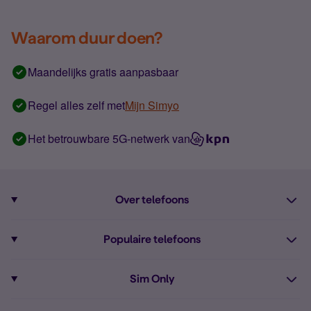
Waarom duur doen?
Maandelijks gratis aanpasbaar
Regel alles zelf met
Mijn Simyo
Het betrouwbare 5G-netwerk van
Over telefoons
Abonnement met telefoon
Populaire telefoons
Informatie over telefoons
Pixel 10
Sim Only
Alle telefoons
Pixel 9a
Sim Only