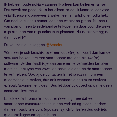
Ik heb een oude nokia waarmee ik alleen kan bellen en smsen.
Dat bevalt me goed. Nu is het alleen zo dat ik komend jaar voor
vrijwilligerswerk ongeveer 2 weken een smartphone nodig heb.
Om deel te kunnen nemen aan een whatsapp-groep. Nu ben ik
van plan om een tweedehandse te kopen en daar voor die weken
mijn simkaart van mijn nokia in te plaatsen. Nu is mijn vraag; is
dat mogelijk?
Dit valt zo niet te zeggen ​
@Anneliek
.
Wanneer je ook beschikt over een oude(re) simkaart dan kan de
simkaart botsen met een smartphone met een nieuwe(re)
software. Verder raadt ik je aan om even te vermelden behalve
merk ook het type van zowel de basic telefoon en de smartphone
te vermelden. Ook bij de contacten is het raadzaam om een
onderscheid te maken, dus ook wanneer je een extra simkaart
/prepaid/abonnement kiest. Dus let daar ook goed op dat je geen
contacten kwijtraakt.
En als extra informatie, houdt er rekening mee dat een
smartphone continu/regelmatig een verbinding maakt, anders
dan een basic telefoon. (updates, synchroniseren dus ook iets
qua instellingen om op te letten.