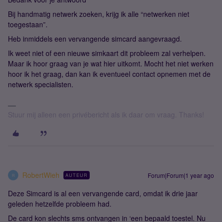
Bij handmatig netwerk zoeken, krijg ik alle “netwerken niet
toegestaan”.
Heb inmiddels een vervangende simcard aangevraagd.
Ik weet niet of een nieuwe simkaart dit probleem zal verhelpen.
Maar ik hoor graag van je wat hier uitkomt. Mocht het niet werken
hoor ik het graag, dan kan ik eventueel contact opnemen met de
netwerk specialisten.
Stuur mij alleen een privébericht als ik daar om vraag. Thanks!
RobertWieh
Forum|Forum|1 year ago
AUTEUR
R
Deze Simcard is al een vervangende card, omdat ik drie jaar
geleden hetzelfde probleem had.
De card kon slechts sms ontvangen in ‘een bepaald toestel. Nu