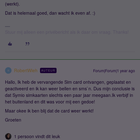
(werkt).
Dat is helemaal goed, dan wacht ik even af. :)
Stuur mij alleen een privébericht als ik daar om vraag. Thanks!
RobertWieh
Forum|Forum|1 year ago
AUTEUR
R
Hallo, Ik heb de vervangende Sim card ontvangen, geplaatst en
geactiveerd en ik kan weer bellen en sms`n. Dus mijn conclusie is
dat Symio simkaarten slechts een paar jaar meegaan.Ik verbijf in
het buitenland en dit was voor mij een gedoe!
Maar okee ik ben blij dat de card weer werkt!
Groeten
1 persoon vindt dit leuk