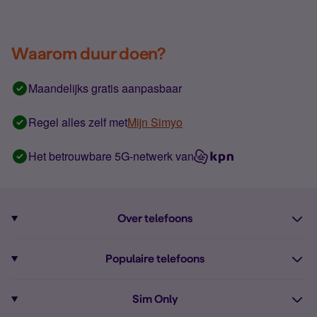
Waarom duur doen?
Maandelijks gratis aanpasbaar
Regel alles zelf met
Mijn Simyo
Het betrouwbare 5G-netwerk van
Over telefoons
Abonnement met telefoon
Populaire telefoons
Informatie over telefoons
Pixel 10
Sim Only
Alle telefoons
Pixel 9a