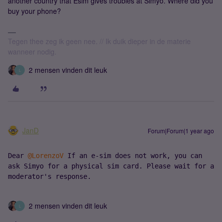
another country that Esim gives troubles at Simyo. Where did you
buy your phone?
Tegen thee zeg ik geen nee. // Ik duik dieper in de materie
wanneer nodig.
2 mensen vinden dit leuk
L
JanD
Forum|Forum|1 year ago
Dear ​
@LorenzoV
 If an e-sim does not work, you can 
ask Simyo for a physical sim card. Please wait for a 
moderator's response.
2 mensen vinden dit leuk
L