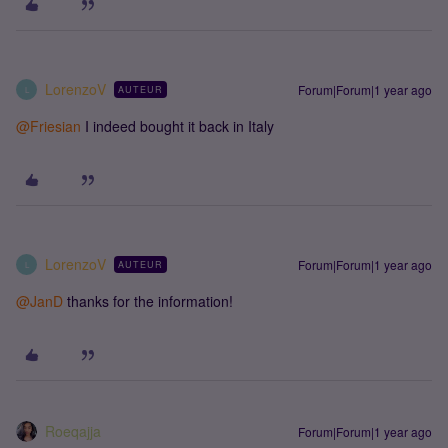
LorenzoV
Forum|Forum|1 year ago
AUTEUR
L
@Friesian
I indeed bought it back in Italy
LorenzoV
Forum|Forum|1 year ago
AUTEUR
L
@JanD
thanks for the information!
Roeqajja
Forum|Forum|1 year ago