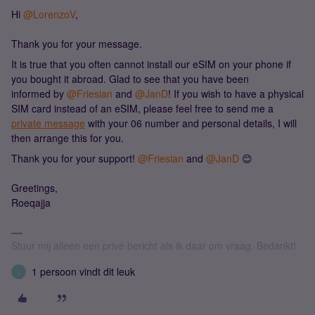
Hi ​
@LorenzoV
,
Thank you for your message.
It is true that you often cannot install our eSIM on your phone if
you bought it abroad. Glad to see that you have been
informed by ​
@Friesian
and ​
@JanD
! If you wish to have a physical
SIM card instead of an eSIM, please feel free to send me a
private message
with your 06 number and personal details, I will
then arrange this for you.
Thank you for your support! ​
@Friesian
and ​
@JanD
😊
Greetings,
Roeqajja
Stuur mij alleen een privé bericht als ik daar om vraag. Bedankt!
1 persoon vindt dit leuk
L