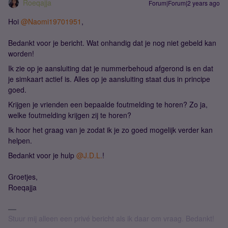
Roeqajja
Forum|Forum|2 years ago
Hoi
@Naomi19701951
,
Bedankt voor je bericht. Wat onhandig dat je nog niet gebeld kan
worden!
Ik zie op je aansluiting dat je nummerbehoud afgerond is en dat
je simkaart actief is. Alles op je aansluiting staat dus in principe
goed.
Krijgen je vrienden een bepaalde foutmelding te horen? Zo ja,
welke foutmelding krijgen zij te horen?
Ik hoor het graag van je zodat ik je zo goed mogelijk verder kan
helpen.
Bedankt voor je hulp
@J.D.L.
!
Groetjes,
Roeqajja
Stuur mij alleen een privé bericht als ik daar om vraag. Bedankt!