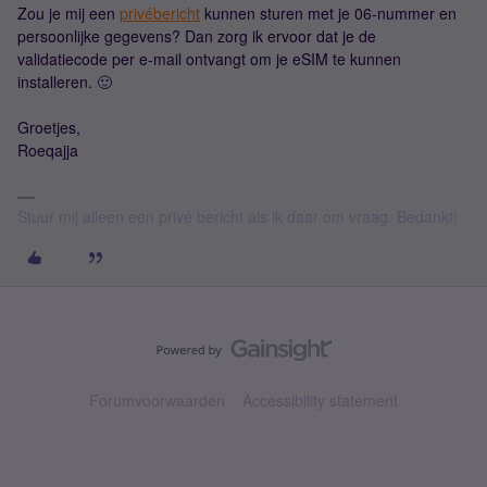
Zou je mij een
privébericht
kunnen sturen met je 06-nummer en
persoonlijke gegevens? Dan zorg ik ervoor dat je de
validatiecode per e-mail ontvangt om je eSIM te kunnen
installeren. 🙂
Groetjes,
Roeqajja
Stuur mij alleen een privé bericht als ik daar om vraag. Bedankt!
Forumvoorwaarden
Accessibility statement