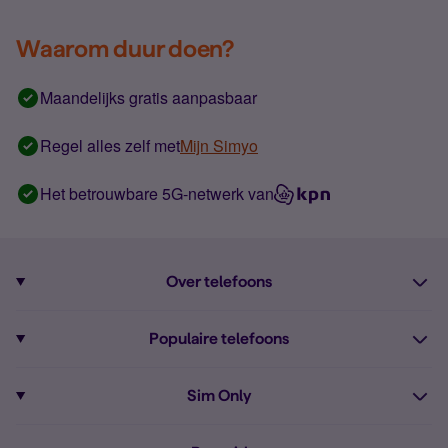
Waarom duur doen?
Maandelijks gratis aanpasbaar
Regel alles zelf met
Mijn Simyo
Het betrouwbare 5G-netwerk van
Over telefoons
Abonnement met telefoon
Populaire telefoons
Informatie over telefoons
Pixel 10
Sim Only
Alle telefoons
Pixel 9a
Sim Only