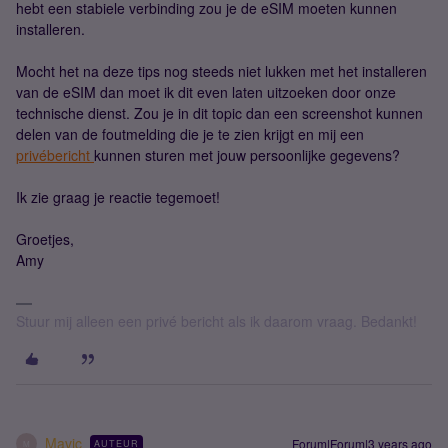
hebt een stabiele verbinding zou je de eSIM moeten kunnen
installeren.
Mocht het na deze tips nog steeds niet lukken met het installeren
van de eSIM dan moet ik dit even laten uitzoeken door onze
technische dienst. Zou je in dit topic dan een screenshot kunnen
delen van de foutmelding die je te zien krijgt en mij een
privébericht
kunnen sturen met jouw persoonlijke gegevens?
Ik zie graag je reactie tegemoet!
Groetjes,
Amy
Stuur mij alleen een privé bericht als ik daarom vraag. Bedankt!
Mavic
Forum|Forum|3 years ago
AUTEUR
M