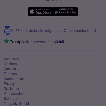
Samsung A36
Forum
OPPO
Simyo Compleet
eSIM
Samsung A56
Over Simyo
Samsung
Meerdere nummers
Samsung S25 FE
Blog
5G internet
Contact
Al 36 keer de beste volgens de Consumentenbond
Mobiel internet
VoLTE 4G bellen
Klantbeoordeling
3.8/5
Mobiel abonnement
Simkaart
Annuleren
Klachten
Cookies
Tarieven
Netneutraliteit
Privacy
Disclaimer
Voorwaarden
Storingen
Toegankelijkheid