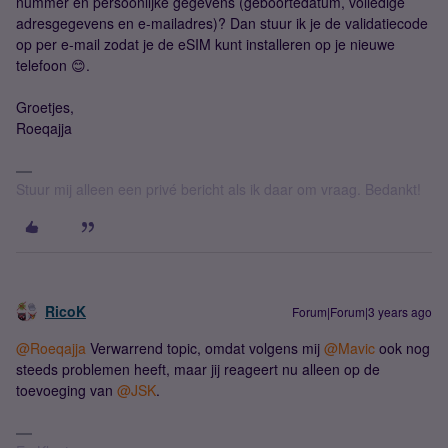
nummer en persoonlijke gegevens (geboortedatum, volledige
adresgegevens en e-mailadres)? Dan stuur ik je de validatiecode
op per e-mail zodat je de eSIM kunt installeren op je nieuwe
telefoon 😊.
Groetjes,
Roeqajja
Stuur mij alleen een privé bericht als ik daar om vraag. Bedankt!
RicoK
Forum|Forum|3 years ago
@Roeqajja
Verwarrend topic, omdat volgens mij
@Mavic
ook nog
steeds problemen heeft, maar jij reageert nu alleen op de
toevoeging van
@JSK
.