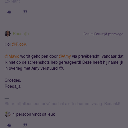
Ex-Klant
Roeqajja
Forum|Forum|3 years ago
Hoi
@RicoK
,
@Mavic
wordt geholpen door
@Amy
via privébericht, vandaar dat
ik niet op de screenshots heb gereageerd! Deze heeft hij namelijk
in overleg met Amy verstuurd 😊.
Groetjes,
Roeqajja
Stuur mij alleen een privé bericht als ik daar om vraag. Bedankt!
1 persoon vindt dit leuk