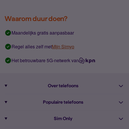
Waarom duur doen?
Maandelijks gratis aanpasbaar
Regel alles zelf met
Mijn Simyo
Het betrouwbare 5G-netwerk van
Over telefoons
Abonnement met telefoon
Populaire telefoons
Informatie over telefoons
Pixel 10
Sim Only
Alle telefoons
Pixel 9a