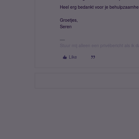
Heel erg bedankt voor je behulpzaamhei
Groetjes,
Seren
Stuur mij alleen een privébericht als ik
Like