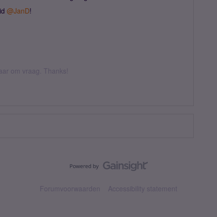
d ​
@JanD
!
 daar om vraag. Thanks!
Forumvoorwaarden
Accessibility statement