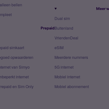
alleen bellen
Meer w
mpleet
Dual sim
Buitenland
Prepaid
VriendenDeal
epaid simkaart
eSIM
tegoed opwaarderen
Meerdere nummers
nternet van Simyo
5G internet
nbeperkt internet
Mobiel internet
Prepaid en Sim Only
Mobiel abonnement