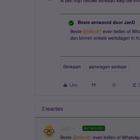
Ik ben mijn nieuwe simkaart kwijt die m
Beste antwoord door
JanD
Beste ​
@ellen87
even bellen of Wha
dan binnen enkele werkdagen in hu
Simkaart
aanvragen simkaar
Like
3 reacties
JanD
ANTWOORD
Beste ​
@ellen87
even bellen of WhatsAp