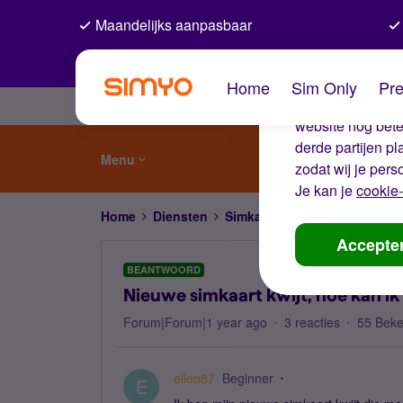
Maandelijks aanpasbaar
De coo
Home
Sim Only
Pre
Wij gebruiken co
website nog beter
derde partijen p
Menu
zodat wij je pers
Je kan je
cookie-
Home
Diensten
Simkaart en eSIM
Nieuwe si
Accepte
BEANTWOORD
Nieuwe simkaart kwijt, hoe kan i
Forum|Forum|1 year ago
3 reacties
55 Bek
ellen87
Beginner
E