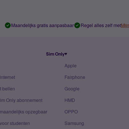
Maandelijks gratis aanpasbaar
Regel alles zelf met
Mij
Sim Only
Apple
internet
Fairphone
 bellen
Google
Sim Only abonnement
HMD
 maandelijks opzegbaar
OPPO
voor studenten
Samsung