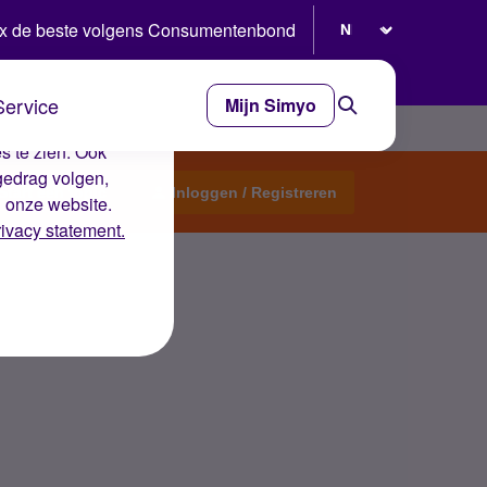
Selecteer taal
x de beste volgens Consumentenbond
Service
Mijn Simyo
e ervaring op de
s te zien. Ook
gedrag volgen,
Start een topic
Inloggen / Registreren
n onze website.
rivacy statement.