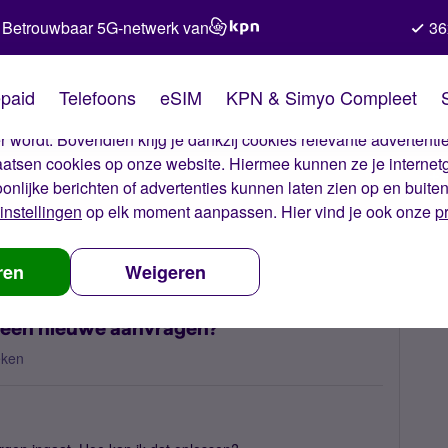
Betrouwbaar 5G-netwerk van
36
kies van Simyo
paid
Telefoons
eSIM
KPN & Simyo Compleet
okies op onze website. Met deze cookies zorgen wij ervoor dat j
 wordt. Bovendien krijg je dankzij cookies relevante advertentie
laatsen cookies op onze website. Hiermee kunnen ze je internet
oonlijke berichten of advertenties kunnen laten zien op en buite
instellingen
op elk moment aanpassen. Hier vind je ook onze
p
mkaart kwijt, hoe kan ik een nieuwe aanvragen?
ren
Weigeren
k een nieuwe aanvragen?
eken