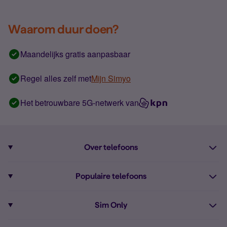
Waarom duur doen?
Maandelijks gratis aanpasbaar
Regel alles zelf met
Mijn Simyo
Het betrouwbare 5G-netwerk van
Over telefoons
Abonnement met telefoon
Populaire telefoons
Informatie over telefoons
Pixel 10
Sim Only
Alle telefoons
Pixel 9a
Sim Only