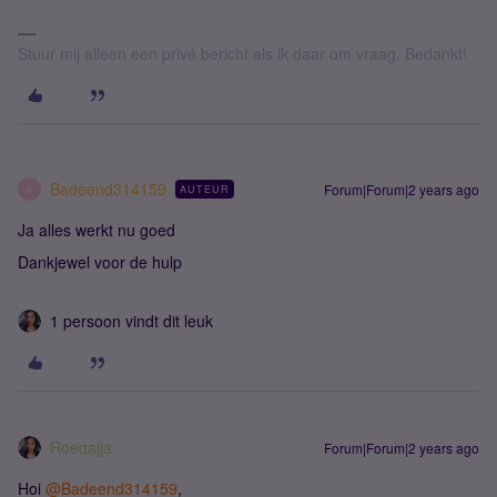
Stuur mij alleen een privé bericht als ik daar om vraag. Bedankt!
Badeend314159
Forum|Forum|2 years ago
AUTEUR
B
Ja alles werkt nu goed
Dankjewel voor de hulp
1 persoon vindt dit leuk
Roeqajja
Forum|Forum|2 years ago
Hoi
@Badeend314159
,