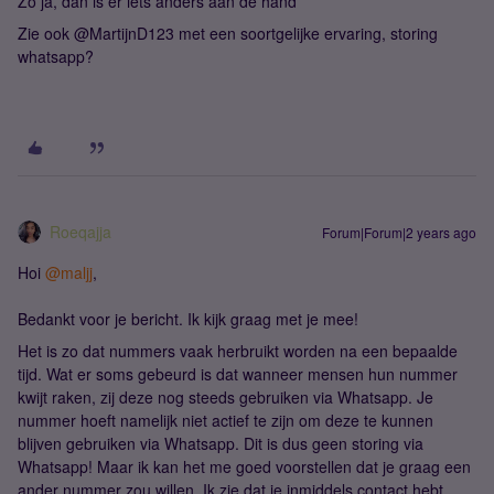
Zo ja, dan is er iets anders aan de hand
Zie ook @MartijnD123 met een soortgelijke ervaring, storing
whatsapp?
Roeqajja
Forum|Forum|2 years ago
Hoi
@maljj
,
Bedankt voor je bericht. Ik kijk graag met je mee!
Het is zo dat nummers vaak herbruikt worden na een bepaalde
tijd. Wat er soms gebeurd is dat wanneer mensen hun nummer
kwijt raken, zij deze nog steeds gebruiken via Whatsapp. Je
nummer hoeft namelijk niet actief te zijn om deze te kunnen
blijven gebruiken via Whatsapp. Dit is dus geen storing via
Whatsapp! Maar ik kan het me goed voorstellen dat je graag een
ander nummer zou willen. Ik zie dat je inmiddels contact hebt