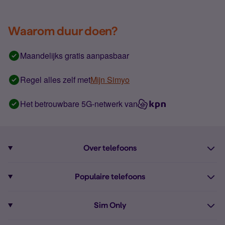
Waarom duur doen?
Maandelijks gratis aanpasbaar
Regel alles zelf met
Mijn Simyo
Het betrouwbare 5G-netwerk van
Over telefoons
Abonnement met telefoon
Populaire telefoons
Informatie over telefoons
Pixel 10
Sim Only
Alle telefoons
Pixel 9a