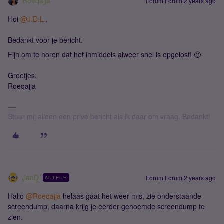
Roeqajja
Forum|Forum|2 years ago
Hoi
@J.D.L.
,
Bedankt voor je bericht.
Fijn om te horen dat het inmiddels alweer snel is opgelost! 🙂
Groetjes,
Roeqajja
Stuur mij alleen een privé bericht als ik daar om vraag. Bedankt!
JanD
Forum|Forum|2 years ago
AUTEUR
Hallo
@Roeqajja
helaas gaat het weer mis, zie onderstaande
screendump, daarna krijg je eerder genoemde screendump te
zien.