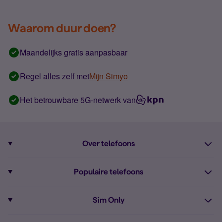
Waarom duur doen?
Maandelijks gratis aanpasbaar
Regel alles zelf met
Mijn Simyo
Het betrouwbare 5G-netwerk van
Over telefoons
Abonnement met telefoon
Populaire telefoons
Informatie over telefoons
Pixel 10
Sim Only
Alle telefoons
Pixel 9a
Sim Only