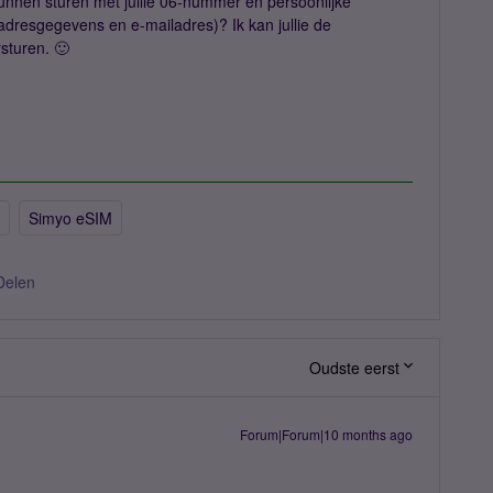
nnen sturen met jullie 06-nummer en persoonlijke
resgegevens en e-mailadres)? Ik kan jullie de
sturen. 🙂
Simyo eSIM
Delen
Oudste eerst
Forum|Forum|10 months ago