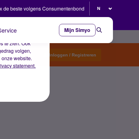
Selecteer taal
x de beste volgens Consumentenbond
Service
Mijn Simyo
e ervaring op de
s te zien. Ook
gedrag volgen,
Start een topic
Inloggen / Registreren
n onze website.
rivacy statement.
M’