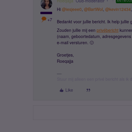
Roeqajja
Oud-moderator
ANTWOO
Hi ​
@iesjeee0
, ​
@BartWol
, ​
@kevin12434
,
+7
Bedankt voor jullie bericht. Ik help julli
Zouden jullie mij een
privébericht
kunnen
(naam, geboortedatum, adresgegevens en
e-mail versturen. 🙂
Groetjes,
Roeqajja
Stuur mij alleen een privé bericht als i
Like