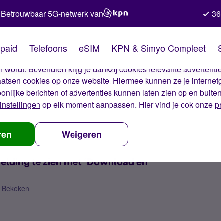
Betrouwbaar 5G-netwerk van
36
kies van Simyo
paid
Telefoons
eSIM
KPN & Simyo Compleet
okies op onze website. Met deze cookies zorgen wij ervoor dat j
 wordt. Bovendien krijg je dankzij cookies relevante advertentie
laatsen cookies op onze website. Hiermee kunnen ze je internet
oonlijke berichten of advertenties kunnen laten zien op en buite
instellingen
op elk moment aanpassen. Hier vind je ook onze
p
loggen krijg ik geen vermelding te zien met ‘Download en installeer eSI
ren
Weigeren
melding te zien met ‘Download en
 Bekeken