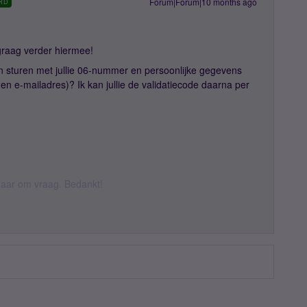
Forum|Forum|10 months ago
RD
e graag verder hiermee!
 sturen met jullie 06-nummer en persoonlijke gegevens
 e-mailadres)? Ik kan jullie de validatiecode daarna per
k daar om vraag. Bedankt!