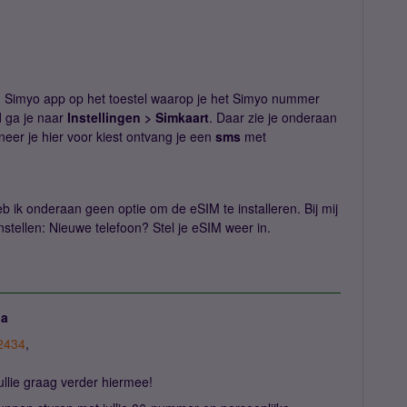
n Simyo app op het toestel waarop je het Simyo nummer
 ga je naar
Instellingen > Simkaart
. Daar zie je onderaan
neer je hier voor kiest ontvang je een
sms
met
eb ik onderaan geen optie om de eSIM te installeren. Bij mij
nstellen: Nieuwe telefoon? Stel je eSIM weer in.
ja
2434
,
jullie graag verder hiermee!