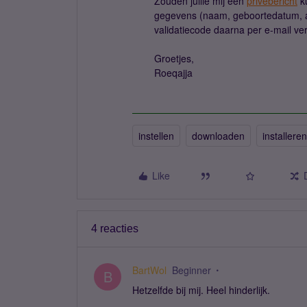
Zouden jullie mij een
privébericht
ku
gegevens (naam, geboortedatum, ad
validatiecode daarna per e-mail ver
Groetjes,
Roeqajja
instellen
downloaden
installeren
Like
4 reacties
BartWol
Beginner
B
Hetzelfde bij mij. Heel hinderlijk.