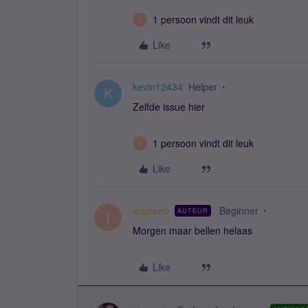
1 persoon vindt dit leuk
I
Like
kevin12434
Helper
K
Zelfde issue hier
1 persoon vindt dit leuk
I
Like
iesjeee0
Beginner
AUTEUR
I
Morgen maar bellen helaas
Like