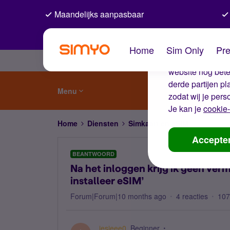
Maandelijks aanpasbaar
De coo
Home
Sim Only
Pre
Wij gebruiken co
website nog beter
derde partijen p
Menu
zodat wij je pers
Je kan je
cookie-
Home
Diensten
Simkaart en eSIM
Na het in
Accepte
BEANTWOORD
Na het inloggen krijg ik geen ver
installeer eSIM’
Forum|Forum|10 months ago
4 reacties
107
iesjeee0
Beginner