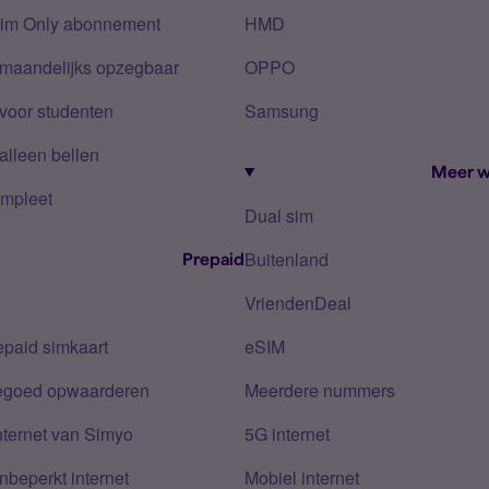
Sim Only abonnement
HMD
 maandelijks opzegbaar
OPPO
voor studenten
Samsung
alleen bellen
Meer w
mpleet
Dual sim
Buitenland
Prepaid
VriendenDeal
epaid simkaart
eSIM
tegoed opwaarderen
Meerdere nummers
nternet van Simyo
5G internet
nbeperkt internet
Mobiel internet