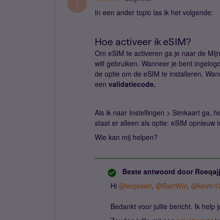
I
In een ander topic las ik het volgende:
Hoe activeer ik eSIM?
Om eSIM te activeren ga je naar de Mij
wilt gebruiken. Wanneer je bent ingelogd
de optie om de eSIM te installeren. Wan
een
validatiecode.
Als ik naar Instellingen > Simkaart ga, h
staat er alleen als optie: eSIM opnieuw i
Wie kan mij helpen?
Beste antwoord door
Roeqaj
Hi ​
@iesjeee0
, ​
@BartWol
, ​
@kevin1
Bedankt voor jullie bericht. Ik help 