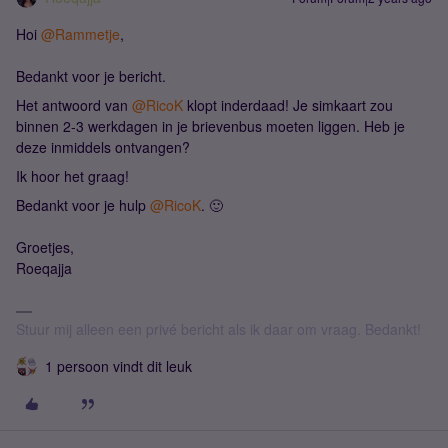
Hoi
@Rammetje
,
Bedankt voor je bericht.
Het antwoord van
@RicoK
klopt inderdaad! Je simkaart zou
binnen 2-3 werkdagen in je brievenbus moeten liggen. Heb je
deze inmiddels ontvangen?
Ik hoor het graag!
Bedankt voor je hulp
@RicoK
. 🙂
Groetjes,
Roeqajja
Stuur mij alleen een privé bericht als ik daar om vraag. Bedankt!
1 persoon vindt dit leuk