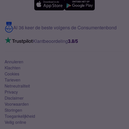
Samsung A56
Over Simyo
Samsung
Meerdere nummers
Samsung S25 FE
Blog
5G internet
Contact
Al 36 keer de beste volgens de Consumentenbond
Mobiel internet
VoLTE 4G bellen
Klantbeoordeling
3.8/5
Mobiel abonnement
Simkaart
Annuleren
Klachten
Cookies
Tarieven
Netneutraliteit
Privacy
Disclaimer
Voorwaarden
Storingen
Toegankelijkheid
Veilig online