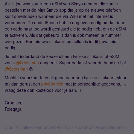
Als ik jou was zou ik een eSIM van Simyo nemen, die kun je
bestellen met de Mijn Simyo app die je op de nieuwe telefoon
kunt downloaden wanneer die via WiFi met het internet is
verbonden. De oude iPhone heb je nog even nodig omdat daar
een code naar toe wordt gestuurd die je nodig hebt om de eSIM
te activeren. Als dat gebeurd is dan is ook meteen je nummer
overgezet. Een nieuwe simkaart bestellen is in dit geval niet
nodig.
Je hebt inderdaad de keuze uit een fysieke simkaart of eSIM
zoals ​
@Scotsman
aangeeft. Super bedankt voor de handige tip! ​
@Scotsman
😄
Mocht je voorkeur toch uit gaan naar een fysieke simkaart, stuur
mij dan gerust een
privébericht
met je persoonlijke gegevens. Ik
vraag deze dan kosteloos voor je aan. :)
Groetjes,
Roeqajja
Stuur mij alleen een privé bericht als ik daar om vraag. Bedankt!